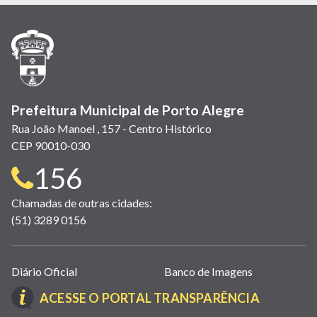
em
em
em
(link
em
em
em
nova
nova
nova
abre
nova
nova
nova
janela)
janela)
janela)
em
janela)
janela)
janela)
nova
janela)
Prefeitura Municipal de Porto Alegre
Rua João Manoel , 157 - Centro Histórico
CEP 90010-030
Telefone
156
para
Chamadas de outras cidades:
(51) 3289 0156
contato:
Links
Diário Oficial
Banco de Imagens
úteis
(LINK
ACESSE O PORTAL TRANSPARÊNCIA
(abrem
ABRE