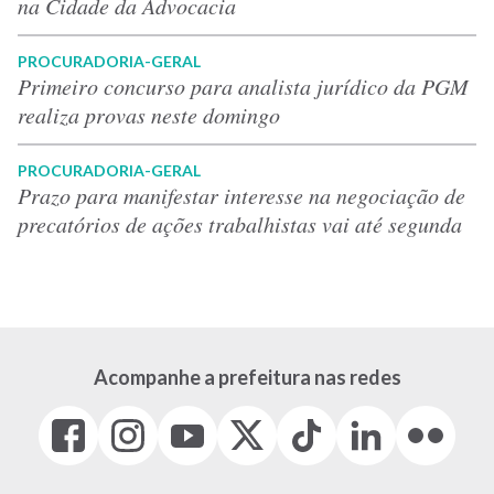
na Cidade da Advocacia
PROCURADORIA-GERAL
Primeiro concurso para analista jurídico da PGM
realiza provas neste domingo
PROCURADORIA-GERAL
Prazo para manifestar interesse na negociação de
precatórios de ações trabalhistas vai até segunda
Acompanhe a prefeitura nas redes
Facebook
Instagram
Youtube
X
Tiktok
LinkedIn
Flickr
(link
(link
(link
(Antigo
(link
(link
(link
abre
abre
abre
Twitter)
abre
abre
abre