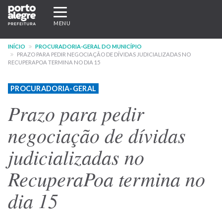
Pular
Expandir/recolher
para
navegação
MENU
o
conteúdo
INÍCIO
PROCURADORIA-GERAL DO MUNICÍPIO
principal
PRAZO PARA PEDIR NEGOCIAÇÃO DE DÍVIDAS JUDICIALIZADAS NO
RECUPERAPOA TERMINA NO DIA 15
PROCURADORIA-GERAL
Prazo para pedir
negociação de dívidas
judicializadas no
RecuperaPoa termina no
dia 15