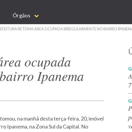
Órgãos
EFEITURA RETOMA ÁREA OCUPADA IRREGULARMENTE NO BAIRRO IPANEM
Ú
 área ocupada
G
 bairro Ipanema
A
7
G
P
p
omou, na manhã desta terça-feira, 20, imóvel
v
ro Ipanema, na Zona Sul da Capital.
No