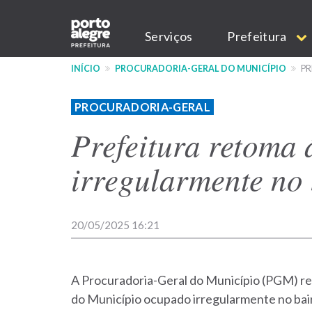
Pular
Main
para
Serviços
Prefeitura
o
navigation
conteúdo
INÍCIO
PROCURADORIA-GERAL DO MUNICÍPIO
PR
principal
PROCURADORIA-GERAL
Prefeitura retoma
irregularmente no
20/05/2025 16:21
A Procuradoria-Geral do Município (PGM) ret
do Município ocupado irregularmente no bair