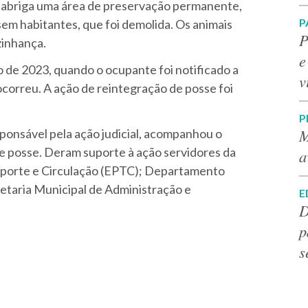
e abriga uma área de preservação permanente,
P
sem habitantes, que foi demolida. Os animais
P
zinhança.
e
 de 2023, quando o ocupante foi notificado a
v
 ocorreu. A ação de reintegração de posse foi
P
M
ponsável pela ação judicial, acompanhou o
 posse. Deram suporte à ação servidores da
a
sporte e Circulação (EPTC); Departamento
taria Municipal de Administração e
E
D
p
s