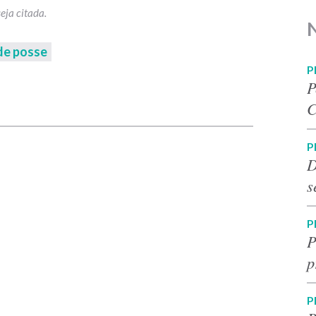
de posse
P
P
p
C
P
D
s
P
P
p
P