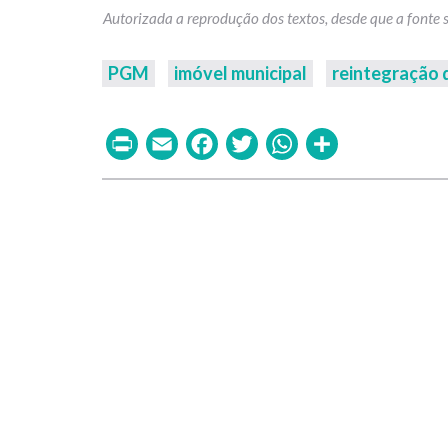
PGM
imóvel municipal
reintegração 
Print
Email
Facebook
Twitter
WhatsAp
Share