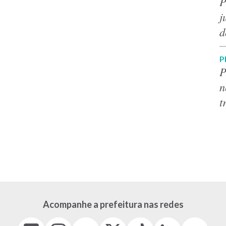
P
j
d
P
P
n
t
Acompanhe a prefeitura nas redes
Facebook
Instagram
Youtube
X
Tiktok
LinkedIn
Flickr