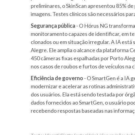
preliminares, o SkinScan apresentou 85% de p
imagens. Testes clínicos são necessários para
Segurança pública
- O Hórus NG transforma 
monitoramento capazes de identificar, em te
clonados ou em situação irregular. A IA está
Alegre. Ele amplia o alcance da plataforma C
450 câmeras fixas espalhadas por Porto Aleg
nos casos de roubos e furtos de veículos na c
Eficiência de governo
- O SmartGen é a IA g
modernizar e acelerar as rotinas administrat
dos usuários. Ela está sendo testada por órgã
dados fornecidos ao SmartGen, o usuário pod
recebendo respostas baseadas nas informaçõ