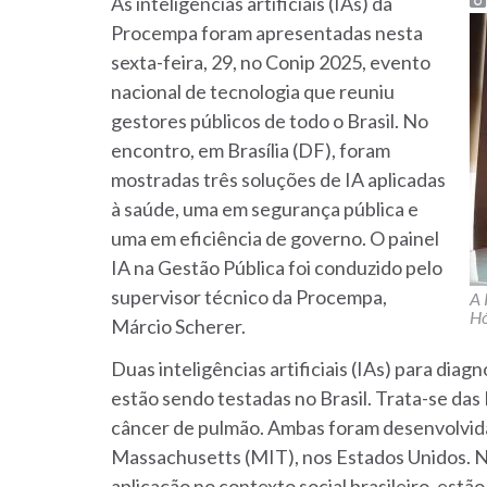
As inteligências artificiais (IAs) da
Procempa foram apresentadas nesta
sexta-feira, 29, no Conip 2025, evento
nacional de tecnologia que reuniu
gestores públicos de todo o Brasil. No
encontro, em Brasília (DF), foram
mostradas três soluções de IA aplicadas
à saúde, uma em segurança pública e
uma em eficiência de governo. O painel
IA na Gestão Pública foi conduzido pelo
supervisor técnico da Procempa,
A 
Hó
Márcio Scherer.
Duas inteligências artificiais (IAs) para di
estão sendo testadas no Brasil. Trata-se das 
câncer de pulmão. Ambas foram desenvolvida
Massachusetts (MIT), nos Estados Unidos. No B
aplicação no contexto social brasileiro, est