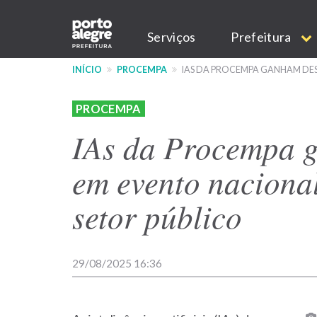
Pular
Main
para
Serviços
Prefeitura
o
navigation
conteúdo
INÍCIO
PROCEMPA
IAS DA PROCEMPA GANHAM DE
principal
PROCEMPA
IAs da Procempa 
em evento naciona
setor público
29/08/2025 16:36