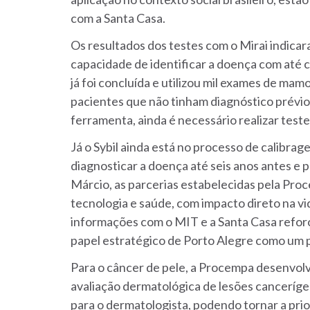
com a Santa Casa.
Os resultados dos testes com o Mirai indicar
capacidade de identificar a doença com até 
já foi concluída e utilizou mil exames de mam
pacientes que não tinham diagnóstico prévio d
ferramenta, ainda é necessário realizar testes
Já o Sybil ainda está no processo de calibra
diagnosticar a doença até seis anos antes e
Márcio, as parcerias estabelecidas pela Pro
tecnologia e saúde, com impacto direto na vi
informações com o MIT e a Santa Casa reforçam
papel estratégico de Porto Alegre como um p
Para o câncer de pele, a Procempa desenvolve
avaliação dermatológica de lesões cancerígen
para o dermatologista, podendo tornar a prio