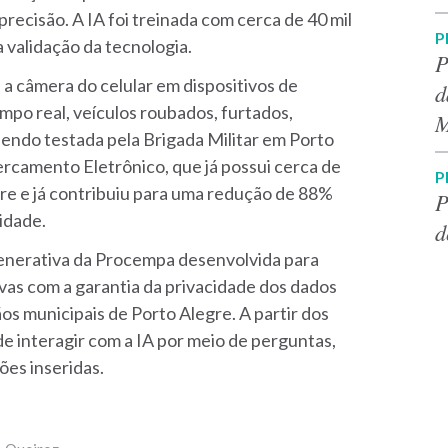
recisão. A IA foi treinada com cerca de 40 mil
P
 validação da tecnologia.
P
a câmera do celular em dispositivos de
d
mpo real, veículos roubados, furtados,
M
 sendo testada pela Brigada Militar em Porto
ercamento Eletrônico, que já possui cerca de
P
re e já contribuiu para uma redução de 88%
P
idade.
d
enerativa da Procempa desenvolvida para
ivas com a garantia da privacidade dos dados
os municipais de Porto Alegre. A partir dos
e interagir com a IA por meio de perguntas,
es inseridas.