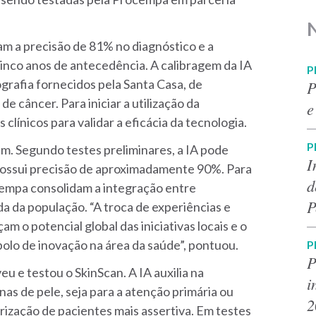
am a precisão de 81% no diagnóstico e a
cinco anos de antecedência. A calibragem da IA
P
ografia fornecidos pela Santa Casa, de
P
e câncer. Para iniciar a utilização da
e
 clínicos para validar a eficácia da tecnologia.
P
gem. Segundo testes preliminares, a IA pode
I
 possui precisão de aproximadamente 90%. Para
d
cempa consolidam a integração entre
P
da da população. “A troca de experiências e
 o potencial global das iniciativas locais e o
olo de inovação na área da saúde”, pontuou.
P
P
u e testou o SkinScan. A IA auxilia na
i
as de pele, seja para a atenção primária ou
2
rização de pacientes mais assertiva. Em testes