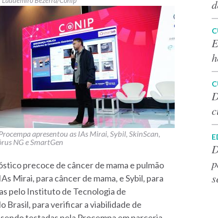
Laudemiro Bezerra/Conip
d
C
E
h
C
D
c
Procempa apresentou as IAs Mirai, Sybil, SkinScan,
E
rus NG e SmartGen
D
p
agnóstico precoce de câncer de mama e pulmão
s
IAs Mirai, para câncer de mama, e Sybil, para
s pelo Instituto de Tecnologia de
rasil, para verificar a viabilidade de
ão sendo testadas pela Procempa em parceria