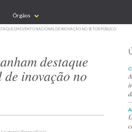
Órgãos
STAQUE EM EVENTO NACIONAL DE INOVAÇÃO NO SETOR PÚBLICO
Ú
ganham destaque
C
l de inovação no
A
i
d
A
Ú
c