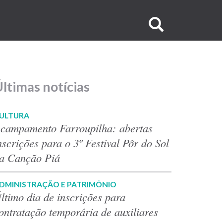
Buscar
no
site
ltimas notícias
ULTURA
campamento Farroupilha: abertas
nscrições para o 3º Festival Pôr do Sol
a Canção Piá
DMINISTRAÇÃO E PATRIMÔNIO
ltimo dia de inscrições para
ontratação temporária de auxiliares