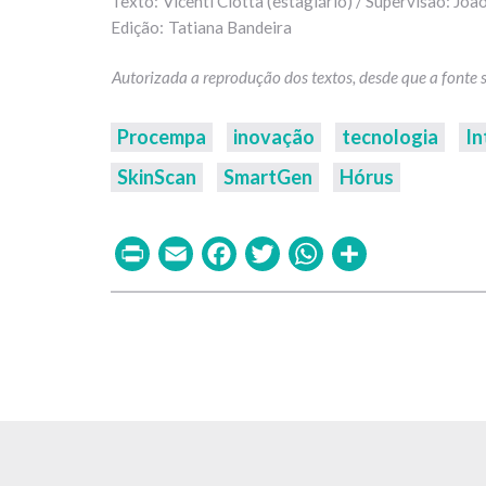
Vicenti Ciotta (estagiário) / Supervisão: Joã
Tatiana Bandeira
Procempa
inovação
tecnologia
In
SkinScan
SmartGen
Hórus
Print
Email
Facebook
Twitter
WhatsAp
Share