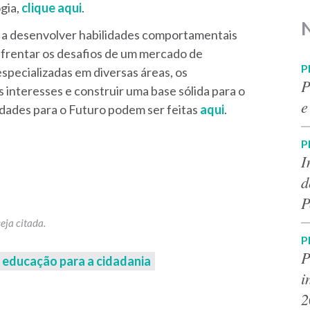
gia,
clique aqui
.
a a desenvolver habilidades comportamentais
nfrentar os desafios de um mercado de
P
specializadas em diversas áreas, os
P
s interesses e construir uma base sólida para o
e
lidades para o Futuro podem ser feitas
aqui
.
P
I
d
P
P
P
educação para a cidadania
i
2
p