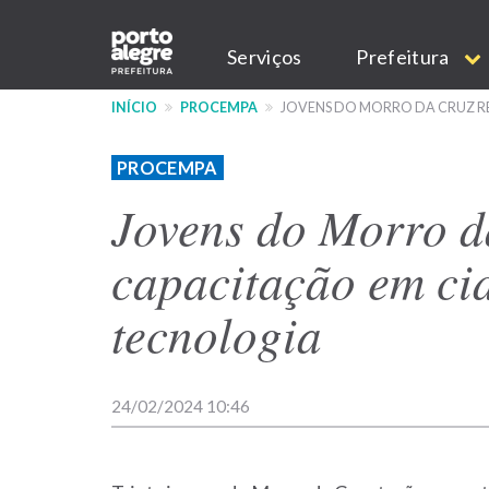
Pular
Main
para
Serviços
Prefeitura
o
navigation
conteúdo
INÍCIO
PROCEMPA
JOVENS DO MORRO DA CRUZ R
principal
PROCEMPA
Jovens do Morro d
capacitação em ci
tecnologia
24/02/2024 10:46