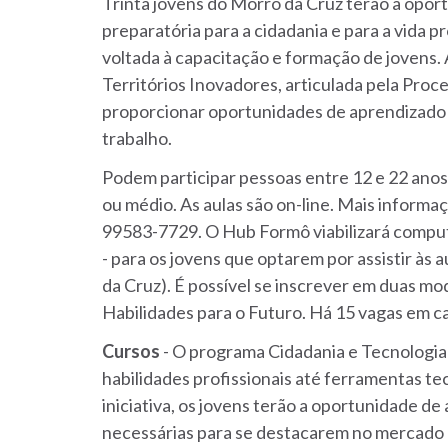
Trinta jovens do Morro da Cruz terão a opor
preparatória para a cidadania e para a vida 
voltada à capacitação e formação de jovens. A
Territórios Inovadores, articulada pela Proc
proporcionar oportunidades de aprendizado 
trabalho.
Podem participar pessoas entre 12 e 22 ano
ou médio. As aulas são on-line. Mais informa
99583-7729. O Hub Formô viabilizará comput
- para os jovens que optarem por assistir às 
da Cruz). É possível se inscrever em duas mo
Habilidades para o Futuro. Há 15 vagas em c
Cursos
- O programa Cidadania e Tecnologi
habilidades profissionais até ferramentas te
iniciativa, os jovens terão a oportunidade de
necessárias para se destacarem no mercado d