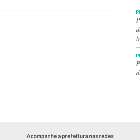
P
P
d
M
P
P
d
Acompanhe a prefeitura nas redes