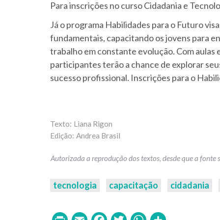
Para inscrições no curso Cidadania e Tecnolo
Já o programa Habilidades para o Futuro vis
fundamentais, capacitando os jovens para e
trabalho em constante evolução. Com aulas e
participantes terão a chance de explorar seu
sucesso profissional. Inscrições para o Habi
Liana Rigon
Andrea Brasil
tecnologia
capacitação
cidadania
Print
Email
Facebook
Twitter
WhatsAp
Share