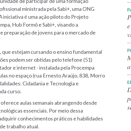
tunidade de participar de uma formação
profissional ministrada pela Sabi+, uma ONG
P
P
 iniciativa é uma ação piloto do Projeto
e
empa, Hub Formô e Sabi+, visando a
e preparação de jovens para o mercado de
v
P
s, que estejam cursando o ensino fundamental
M
ções podem ser obtidas pelo telefone (51)
a
ador e internet - instalada pela Procempa
aulas no espaço (rua Ernesto Araújo, 838, Morro
E
dalidades: Cidadania e Tecnologia e
D
ada curso.
p
a oferece aulas semanais abrangendo desde
s
cnológicas essenciais. Por meio dessa
 adquirir conhecimentos práticos e habilidades
e trabalho atual.