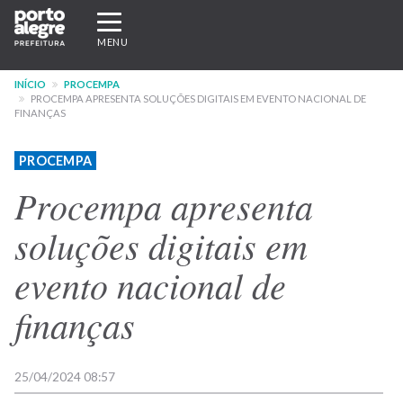
Pular
Expandir/recolher
para
navegação
MENU
o
conteúdo
INÍCIO
PROCEMPA
principal
PROCEMPA APRESENTA SOLUÇÕES DIGITAIS EM EVENTO NACIONAL DE
FINANÇAS
PROCEMPA
Procempa apresenta
soluções digitais em
evento nacional de
finanças
25/04/2024 08:57