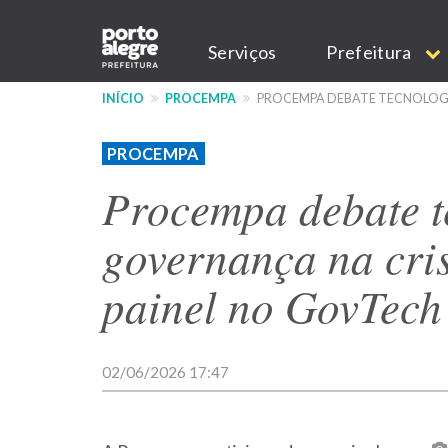
Pular
Main
para
Serviços
Prefeitura
o
navigation
conteúdo
INÍCIO
PROCEMPA
PROCEMPA DEBATE TECNOLOGIA
principal
PROCEMPA
Procempa debate t
governança na cri
painel no GovTech
02/06/2026 17:47