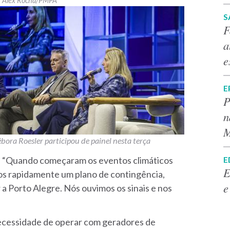
Alex Rocha/PMPA
S
F
a
e
E
P
n
M
bora Roesler participou de painel nesta terça
E
. “Quando começaram os eventos climáticos
E
s rapidamente um plano de contingência,
e
a Porto Alegre. Nós ouvimos os sinais e nos
ecessidade de operar com geradores de