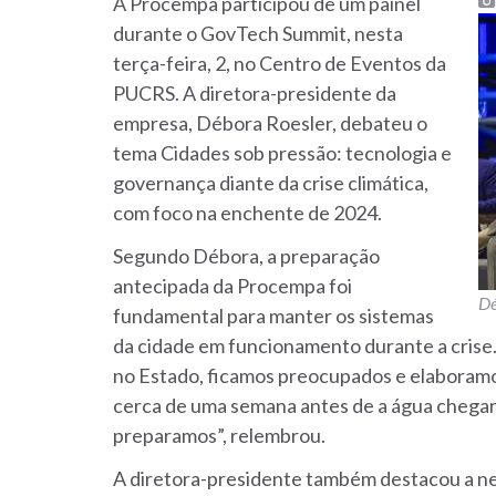
A Procempa participou de um painel
durante o GovTech Summit, nesta
terça-feira, 2, no Centro de Eventos da
PUCRS. A diretora-presidente da
empresa, Débora Roesler, debateu o
tema Cidades sob pressão: tecnologia e
governança diante da crise climática,
com foco na enchente de 2024.
Segundo Débora, a preparação
antecipada da Procempa foi
Dé
fundamental para manter os sistemas
da cidade em funcionamento durante a crise
no Estado, ficamos preocupados e elaboramo
cerca de uma semana antes de a água chegar 
preparamos”, relembrou.
A diretora-presidente também destacou a n