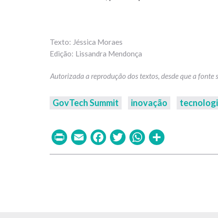
Jéssica Moraes
Lissandra Mendonça
GovTech Summit
inovação
tecnolog
Print
Email
Facebook
Twitter
WhatsAp
Share