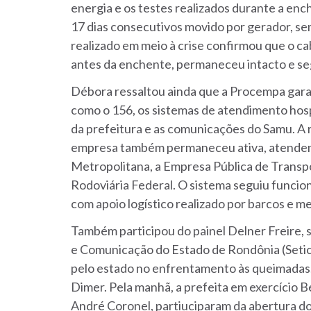
energia e os testes realizados durante a enc
17 dias consecutivos movido por gerador, s
realizado em meio à crise confirmou que o c
antes da enchente, permaneceu intacto e se
Débora ressaltou ainda que a Procempa garan
como o 156, os sistemas de atendimento hospi
da prefeitura e as comunicações do Samu. A 
empresa também permaneceu ativa, atendendo
Metropolitana, a Empresa Pública de Transpor
Rodoviária Federal. O sistema seguiu funcion
com apoio logístico realizado por barcos e m
Também participou do painel Delner Freire,
e Comunicação do Estado de Rondônia (Setic)
pelo estado no enfrentamento às queimadas. A
Dimer. Pela manhã, a prefeita em exercício 
André Coronel, partiuciparam da abertura d