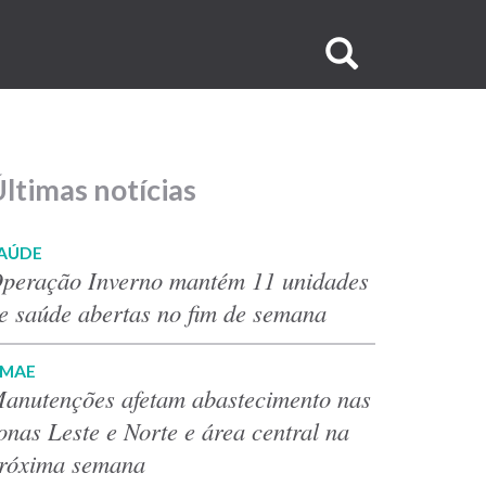
Buscar
no
site
ltimas notícias
AÚDE
peração Inverno mantém 11 unidades
e saúde abertas no fim de semana
MAE
anutenções afetam abastecimento nas
onas Leste e Norte e área central na
róxima semana