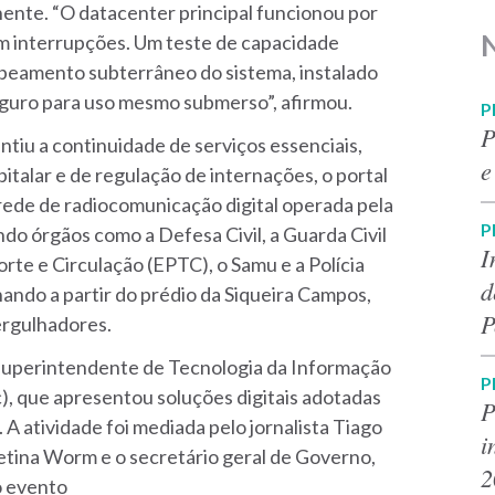
hente. “O datacenter principal funcionou por
em interrupções. Um teste de capacidade
abeamento subterrâneo do sistema, instalado
guro para uso mesmo submerso”, afirmou.
P
P
tiu a continuidade de serviços essenciais,
e
talar e de regulação de internações, o portal
rede de radiocomunicação digital operada pela
P
 órgãos como a Defesa Civil, a Guarda Civil
I
te e Circulação (EPTC), o Samu e a Polícia
d
ando a partir do prédio da Siqueira Campos,
P
ergulhadores.
 superintendente de Tecnologia da Informação
P
, que apresentou soluções digitais adotadas
P
 atividade foi mediada pelo jornalista Tiago
i
Betina Worm e o secretário geral de Governo,
2
o evento