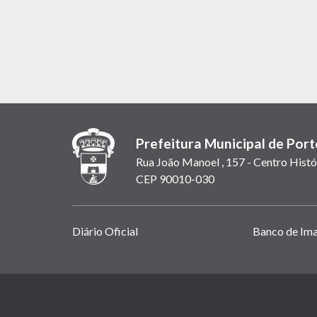
Prefeitura Municipal de Port
Rua João Manoel , 157 - Centro Histó
CEP 90010-030
Links
Diário Oficial
Banco de Im
úteis
(abrem
em
(link
nova
abre
janela)