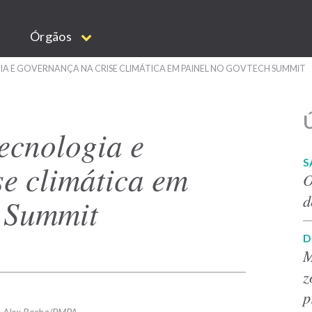
Órgãos
 E GOVERNANÇA NA CRISE CLIMÁTICA EM PAINEL NO GOVTECH SUMMIT
Ú
ecnologia e
S
se climática em
O
d
 Summit
D
M
z
p