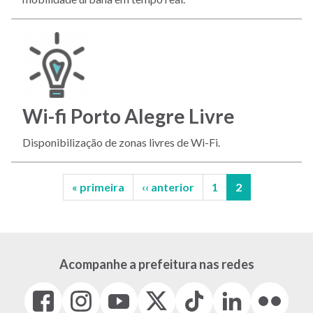
Wi-fi Porto Alegre Livre
Disponibilização de zonas livres de Wi-Fi.
Primeira
« primeira
Página
‹‹ anterior
Página
1
Página
2
página
anterior
atual
Paginação
Acompanhe a prefeitura nas redes
Facebook
Instagram
Youtube
X
Tiktok
LinkedIn
Flickr
(link
(link
(link
(Antigo
(link
(link
(link