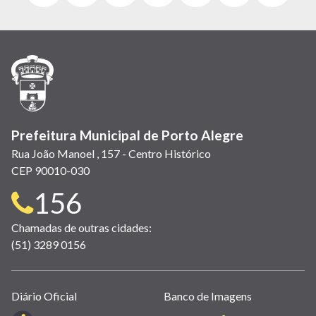
abre
abre
abre
Twitter)
abre
abre
abre
em
em
em
(link
em
em
em
nova
nova
nova
abre
nova
nova
nova
janela)
janela)
janela)
em
janela)
janela)
janela)
nova
janela)
Prefeitura Municipal de Porto Alegre
Rua João Manoel , 157 - Centro Histórico
CEP 90010-030
Telefone
156
para
Chamadas de outras cidades:
(51) 3289 0156
contato:
Links
Diário Oficial
Banco de Imagens
úteis