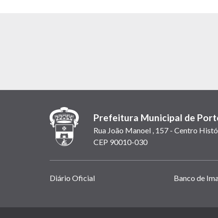
Prefeitura Municipal de Port
Rua João Manoel , 157 - Centro Histó
CEP 90010-030
Links
Diário Oficial
Banco de Im
úteis
(abrem
em