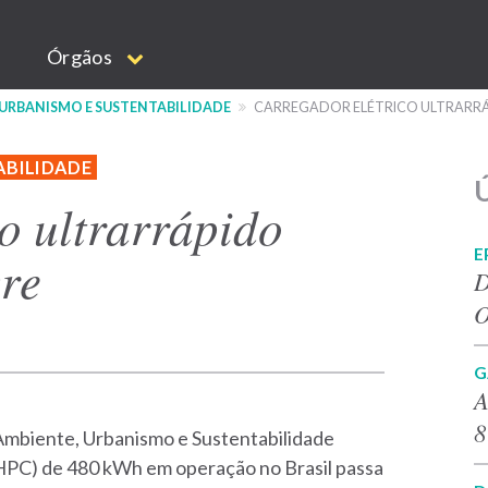
Órgãos
 URBANISMO E SUSTENTABILIDADE
CARREGADOR ELÉTRICO ULTRARRÁ
ABILIDADE
Ú
o ultrarrápido
E
re
D
O
G
A
8
Ambiente, Urbanismo e Sustentabilidade
HPC) de 480 kWh em operação no Brasil passa