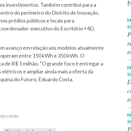
os investimentos. Também contribui para a
entro do perímetro do Distrito de Inovação,
M
nos prédios públicos e locais para
S
o coordenador-executivo do Escritório +4D,
P
r
m avanço em relação aos modelos atualmente
t
ue operam entre 150 kWh e 350 kWh. O
ca de R$ 1 milhão. “O grande foco é entregar a
M
 elétricos e ampliar ainda mais a oferta da
S
squina do Futuro, Eduardo Costa.
D
c
i
M
S
P