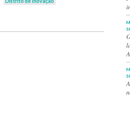
Distrito de Inovação
i
p
M
S
O
l
A
M
S
A
n