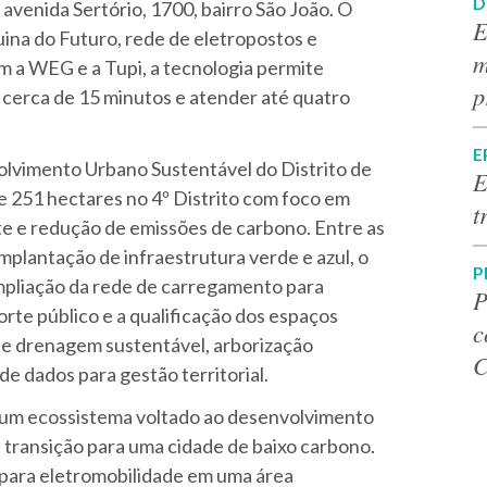
D
na avenida Sertório, 1700, bairro São João. O
E
ina do Futuro, rede de eletropostos e
m
m a WEG e a Tupi, a tecnologia permite
p
 cerca de 15 minutos e atender até quatro
E
volvimento Urbano Sustentável do Distrito de
E
e 251 hectares no 4º Distrito com foco em
t
te e redução de emissões de carbono. Entre as
 implantação de infraestrutura verde e azul, o
P
ampliação da rede de carregamento para
P
orte público e a qualificação dos espaços
c
e drenagem sustentável, arborização
C
e dados para gestão territorial.
 um ecossistema voltado ao desenvolvimento
à transição para uma cidade de baixo carbono.
a para eletromobilidade em uma área