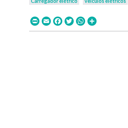
Carregador elétrico
veículos elétricos
Print
Email
Facebook
Twitter
WhatsAp
Share