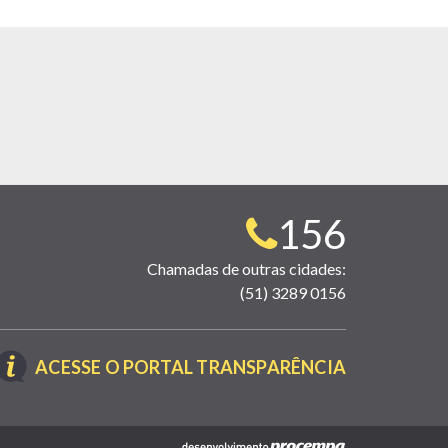
Telefone
156
para
Chamadas de outras cidades:
(51) 3289 0156
contato:
(LINK
ACESSE O PORTAL TRANSPARÊNCIA
ABRE
EM
NOVA