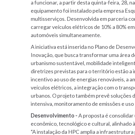
a funcionar, a partir desta quinta-feira, 28, 
equipamento foi instalado pela empresa Esqu
multisserviços. Desenvolvida em parceria co
carregar veículos elétricos de 10% a 80% em
automóveis simultaneamente.
A iniciativa está inserida no Plano de Desen
Inovação, que busca transformar uma área d
urbanismo sustentável, mobilidade inteligen
diretrizes previstas para o território estão a
incentivo ao uso de energias renováveis, a 
veículos elétricos, a integração com o transp
urbanos. O projeto também prevê soluções d
intensiva, monitoramento de emissões e uso d
Desenvolvimento -
A proposta é consolidar
econômico, tecnológico e cultural, alinhado 
“A instalação da HPC amplia a infraestrutur