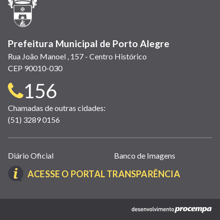
nova
janela)
Prefeitura Municipal de Porto Alegre
Rua João Manoel , 157 - Centro Histórico
CEP 90010-030
Telefone
156
para
Chamadas de outras cidades:
(51) 3289 0156
contato:
Links
Diário Oficial
Banco de Imagens
úteis
(LINK
ACESSE O PORTAL TRANSPARÊNCIA
(abrem
ABRE
em
EM
nova
(link
NOVA
janela)