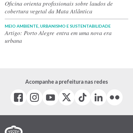
Oficina orienta profissionais sobre laudos de
cobertura vegetal da Mata Atlântica
MEIO AMBIENTE, URBANISMO E SUSTENTABILIDADE
Artigo: Porto Alegre entra em uma nova era
urbana
Acompanhe a prefeitura nas redes
Facebook
Instagram
Youtube
X
Tiktok
LinkedIn
Flickr
(link
(link
(link
(Antigo
(link
(link
(link
abre
abre
abre
Twitter)
abre
abre
abre
em
em
em
(link
em
em
em
nova
nova
nova
abre
nova
nova
nova
janela)
janela)
janela)
em
janela)
janela)
janela)