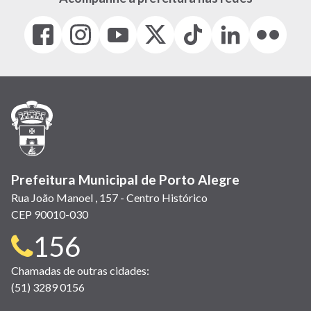
Facebook
Instagram
Youtube
X
Tiktok
LinkedIn
Flickr
(link
(link
(link
(Antigo
(link
(link
(link
abre
abre
abre
Twitter)
abre
abre
abre
em
em
em
(link
em
em
em
nova
nova
nova
abre
nova
nova
nova
janela)
janela)
janela)
em
janela)
janela)
janela)
nova
janela)
Prefeitura Municipal de Porto Alegre
Rua João Manoel , 157 - Centro Histórico
CEP 90010-030
Telefone
156
para
Chamadas de outras cidades:
(51) 3289 0156
contato: