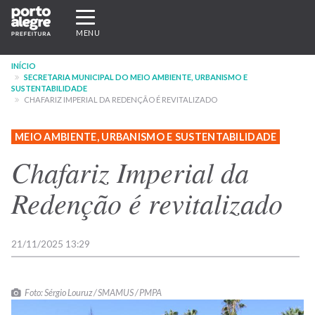
Pular
Expandir/recolher
para
navegação
MENU
o
conteúdo
INÍCIO
principal
SECRETARIA MUNICIPAL DO MEIO AMBIENTE, URBANISMO E
SUSTENTABILIDADE
CHAFARIZ IMPERIAL DA REDENÇÃO É REVITALIZADO
MEIO AMBIENTE, URBANISMO E SUSTENTABILIDADE
Chafariz Imperial da
Redenção é revitalizado
21/11/2025 13:29
Foto: Sérgio Louruz / SMAMUS / PMPA