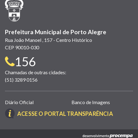
nova
janela)
Prefeitura Municipal de Porto Alegre
Rua João Manoel , 157 - Centro Histórico
CEP 90010-030
Telefone
156
para
Chamadas de outras cidades:
(51) 3289 0156
contato:
Links
Diário Oficial
Banco de Imagens
úteis
(LINK
ACESSE O PORTAL TRANSPARÊNCIA
(abrem
ABRE
em
EM
nova
(link