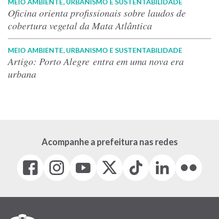
MEIO AMBIENTE, URBANISMO E SUSTENTABILIDADE
Oficina orienta profissionais sobre laudos de
cobertura vegetal da Mata Atlântica
MEIO AMBIENTE, URBANISMO E SUSTENTABILIDADE
Artigo: Porto Alegre entra em uma nova era
urbana
Acompanhe a prefeitura nas redes
Facebook
Instagram
Youtube
X
Tiktok
LinkedIn
Flickr
(link
(link
(link
(Antigo
(link
(link
(link
abre
abre
abre
Twitter)
abre
abre
abre
em
em
em
(link
em
em
em
nova
nova
nova
abre
nova
nova
nova
janela)
janela)
janela)
em
janela)
janela)
janela)