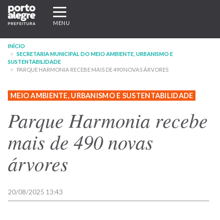
Pular
Expandir/recolher
para
navegação
MENU
o
conteúdo
INÍCIO
principal
SECRETARIA MUNICIPAL DO MEIO AMBIENTE, URBANISMO E
SUSTENTABILIDADE
PARQUE HARMONIA RECEBE MAIS DE 490 NOVAS ÁRVORES
MEIO AMBIENTE, URBANISMO E SUSTENTABILIDADE
Parque Harmonia recebe
mais de 490 novas
árvores
20/08/2025 13:43