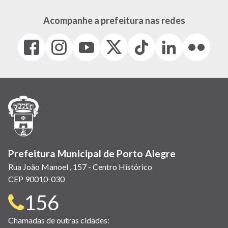
Acompanhe a prefeitura nas redes
Facebook
Instagram
Youtube
X
Tiktok
LinkedIn
Flickr
(link
(link
(link
(Antigo
(link
(link
(link
abre
abre
abre
Twitter)
abre
abre
abre
em
em
em
(link
em
em
em
nova
nova
nova
abre
nova
nova
nova
janela)
janela)
janela)
em
janela)
janela)
janela)
nova
janela)
Prefeitura Municipal de Porto Alegre
Rua João Manoel , 157 - Centro Histórico
CEP 90010-030
Telefone
156
para
Chamadas de outras cidades: