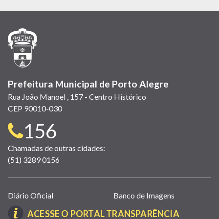
em
em
em
(link
em
em
em
nova
nova
nova
abre
nova
nova
nova
janela)
janela)
janela)
em
janela)
janela)
janela)
nova
janela)
Prefeitura Municipal de Porto Alegre
Rua João Manoel , 157 - Centro Histórico
CEP 90010-030
Telefone
156
para
Chamadas de outras cidades:
(51) 3289 0156
contato:
Links
Diário Oficial
Banco de Imagens
úteis
(LINK
ACESSE O PORTAL TRANSPARÊNCIA
(abrem