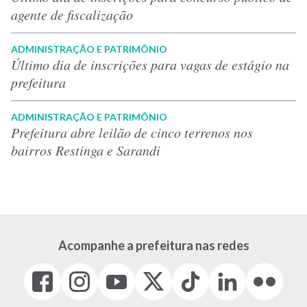
agente de fiscalização
ADMINISTRAÇÃO E PATRIMÔNIO
Último dia de inscrições para vagas de estágio na
prefeitura
ADMINISTRAÇÃO E PATRIMÔNIO
Prefeitura abre leilão de cinco terrenos nos
bairros Restinga e Sarandi
Acompanhe a prefeitura nas redes
Facebook
Instagram
Youtube
X
Tiktok
LinkedIn
Flickr
(link
(link
(link
(Antigo
(link
(link
(link
abre
abre
abre
Twitter)
abre
abre
abre