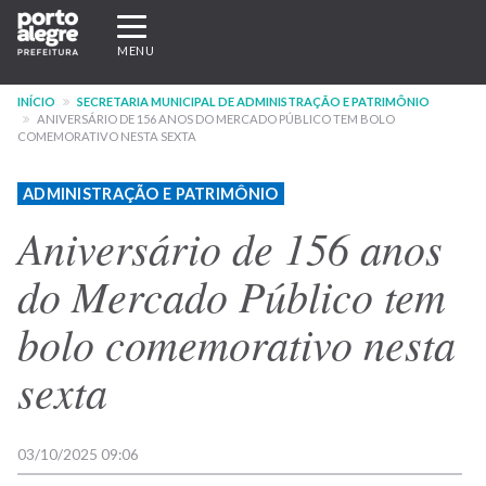
Pular
Expandir/recolher
para
navegação
MENU
o
conteúdo
INÍCIO
SECRETARIA MUNICIPAL DE ADMINISTRAÇÃO E PATRIMÔNIO
principal
ANIVERSÁRIO DE 156 ANOS DO MERCADO PÚBLICO TEM BOLO
COMEMORATIVO NESTA SEXTA
ADMINISTRAÇÃO E PATRIMÔNIO
Aniversário de 156 anos
do Mercado Público tem
bolo comemorativo nesta
sexta
03/10/2025 09:06