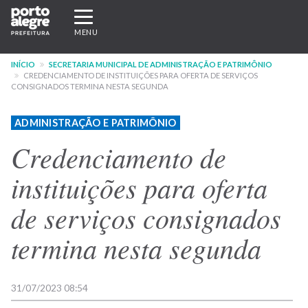
Pular
Expandir/recolher
para
navegação
MENU
o
conteúdo
INÍCIO
SECRETARIA MUNICIPAL DE ADMINISTRAÇÃO E PATRIMÔNIO
principal
CREDENCIAMENTO DE INSTITUIÇÕES PARA OFERTA DE SERVIÇOS
CONSIGNADOS TERMINA NESTA SEGUNDA
ADMINISTRAÇÃO E PATRIMÔNIO
Credenciamento de
instituições para oferta
de serviços consignados
termina nesta segunda
31/07/2023 08:54