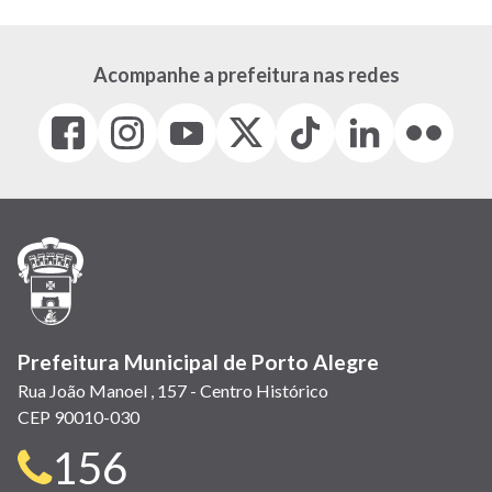
Acompanhe a prefeitura nas redes
Facebook
Instagram
Youtube
X
Tiktok
LinkedIn
Flickr
(link
(link
(link
(Antigo
(link
(link
(link
abre
abre
abre
Twitter)
abre
abre
abre
em
em
em
(link
em
em
em
nova
nova
nova
abre
nova
nova
nova
janela)
janela)
janela)
em
janela)
janela)
janela)
nova
janela)
Prefeitura Municipal de Porto Alegre
Rua João Manoel , 157 - Centro Histórico
CEP 90010-030
Telefone
156