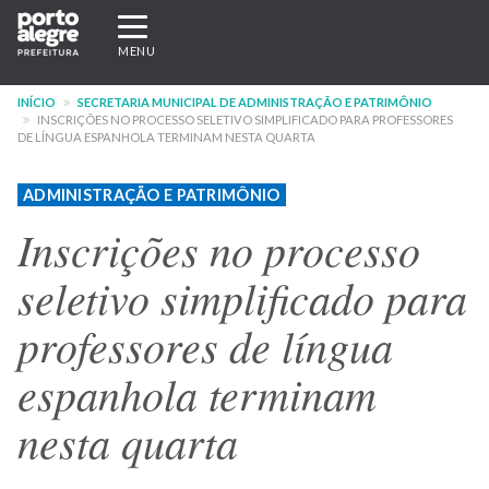
Pular
Expandir/recolher
para
navegação
MENU
o
conteúdo
INÍCIO
SECRETARIA MUNICIPAL DE ADMINISTRAÇÃO E PATRIMÔNIO
principal
INSCRIÇÕES NO PROCESSO SELETIVO SIMPLIFICADO PARA PROFESSORES
DE LÍNGUA ESPANHOLA TERMINAM NESTA QUARTA
ADMINISTRAÇÃO E PATRIMÔNIO
Inscrições no processo
seletivo simplificado para
professores de língua
espanhola terminam
nesta quarta