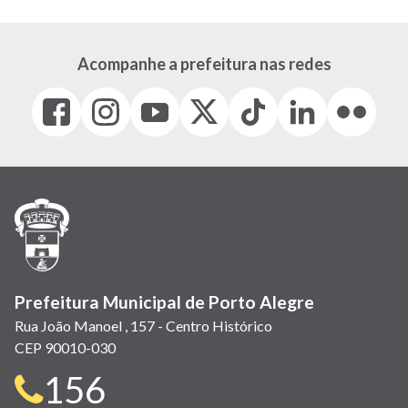
Acompanhe a prefeitura nas redes
Facebook
Instagram
Youtube
X
Tiktok
LinkedIn
Flickr
(link
(link
(link
(Antigo
(link
(link
(link
abre
abre
abre
Twitter)
abre
abre
abre
em
em
em
(link
em
em
em
nova
nova
nova
abre
nova
nova
nova
janela)
janela)
janela)
em
janela)
janela)
janela)
nova
janela)
Prefeitura Municipal de Porto Alegre
Rua João Manoel , 157 - Centro Histórico
CEP 90010-030
Telefone
156