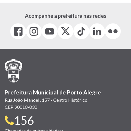
Acompanhe a prefeitura nas redes
Facebook
Instagram
Youtube
X
Tiktok
LinkedIn
Flickr
(link
(link
(link
(Antigo
(link
(link
(link
abre
abre
abre
Twitter)
abre
abre
abre
em
em
em
(link
em
em
em
nova
nova
nova
abre
nova
nova
nova
janela)
janela)
janela)
em
janela)
janela)
janela)
nova
janela)
Prefeitura Municipal de Porto Alegre
Rua João Manoel , 157 - Centro Histórico
CEP 90010-030
Telefone
156
Chamadas de outras cidades: