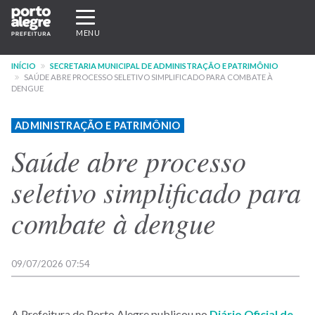
Pular
Expandir/recolher
para
navegação
MENU
o
conteúdo
INÍCIO
SECRETARIA MUNICIPAL DE ADMINISTRAÇÃO E PATRIMÔNIO
principal
SAÚDE ABRE PROCESSO SELETIVO SIMPLIFICADO PARA COMBATE À
DENGUE
ADMINISTRAÇÃO E PATRIMÔNIO
Saúde abre processo
seletivo simplificado para
combate à dengue
09/07/2026 07:54
A Prefeitura de Porto Alegre publicou no
Diário Oficial de