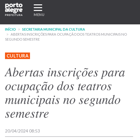
Pular
Expandir/recolher
para
navegação
MENU
o
conteúdo
INÍCIO
SECRETARIA MUNICIPAL DA CULTURA
principal
ABERTAS INSCRIÇÕES PARA OCUPAÇÃO DOS TEATROS MUNICIPAIS NO
SEGUNDO SEMESTRE
CULTURA
Abertas inscrições para
ocupação dos teatros
municipais no segundo
semestre
20/04/2024 08:53