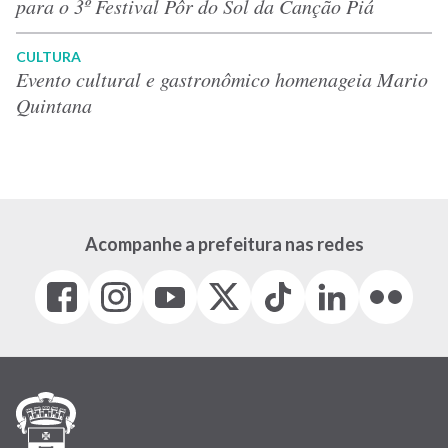
para o 3º Festival Pôr do Sol da Canção Piá
CULTURA
Evento cultural e gastronômico homenageia Mario
Quintana
Acompanhe a prefeitura nas redes
Facebook
Instagram
Youtube
X
Tiktok
LinkedIn
Flickr
(link
(link
(link
(Antigo
(link
(link
(link
abre
abre
abre
Twitter)
abre
abre
abre
em
em
em
(link
em
em
em
nova
nova
nova
abre
nova
nova
nova
janela)
janela)
janela)
em
janela)
janela)
janela)
nova