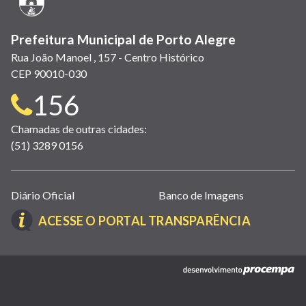
janela)
Prefeitura Municipal de Porto Alegre
Rua João Manoel , 157 - Centro Histórico
CEP 90010-030
Telefone
156
para
Chamadas de outras cidades:
(51) 3289 0156
contato:
Links
Diário Oficial
Banco de Imagens
úteis
(LINK
ACESSE O PORTAL TRANSPARÊNCIA
(abrem
ABRE
em
EM
nova
(link
NOVA
janela)
abre
JANELA)
em