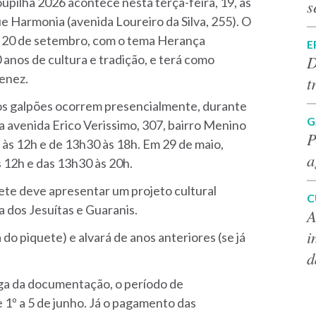
pilha 2026 acontece nesta terça-feira, 19, às
s
e Harmonia (avenida Loureiro da Silva, 255). O
 a 20 de setembro, com o tema Herança
E
D
 anos de cultura e tradição, e terá como
menez.
t
os galpões ocorrem presencialmente, durante
G
na avenida Erico Verissimo, 307, bairro Menino
P
h às 12h e de 13h30 às 18h. Em 29 de maio,
a
às 12h e das 13h30 às 20h.
ete deve apresentar um projeto cultural
C
 dos Jesuítas e Guaranis.
A
i
do piquete) e alvará de anos anteriores (se já
d
ga da documentação, o período de
 1º a 5 de junho. Já o pagamento das