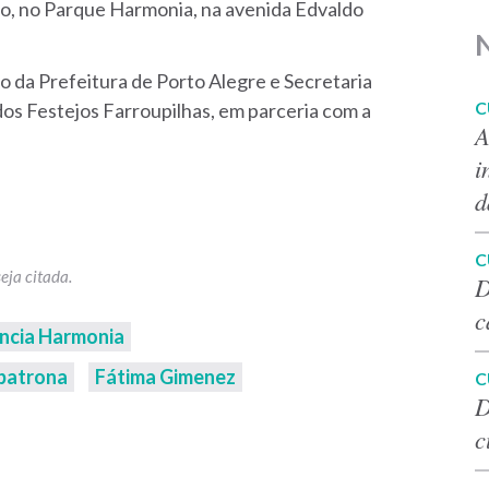
nho, no Parque Harmonia, na avenida Edvaldo
 da Prefeitura de Porto Alegre e Secretaria
C
dos Festejos Farroupilhas, em parceria com a
A
i
d
C
D
c
ância Harmonia
patrona
Fátima Gimenez
C
D
c
p