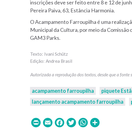
inscrições deve ser feito entre 8 e 12 de ju
Pereira Paiva, 63, Estância Harmonia.
O Acampamento Farroupilha é uma realização
Municipal da Cultura, por meio da Comissão 
GAM3 Parks.
Ivani Schütz
Andrea Brasil
acampamento farroupilha
piquete Est
lançamento acampamento farroupilha
Print
Email
Facebook
Twitter
WhatsAp
Share