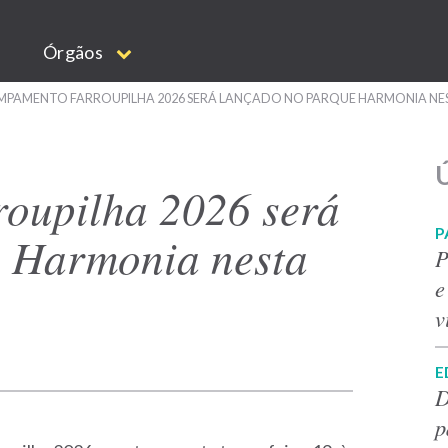
Órgãos
PAMENTO FARROUPILHA 2026 SERÁ LANÇADO NO PARQUE HARMONIA NES
Ú
oupilha 2026 será
P
e Harmonia nesta
P
e
v
E
D
p