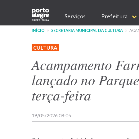
Pular
Main
para
Serviços
Prefeitura
o
navigation
conteúdo
INÍCIO
SECRETARIA MUNICIPAL DA CULTURA
ACAM
principal
CULTURA
Acampamento Farr
lançado no Parqu
terça-feira
19/05/2026 08:05