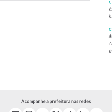
C
E
h
C
M
A
i
Acompanhe a prefeitura nas redes
Facebook
Instagram
Youtube
X
Tiktok
LinkedIn
Flickr