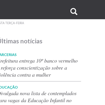
Buscar
no
TA TERÇA-FEIRA
site
ltimas notícias
ARCERIAS
refeitura entrega 10º banco vermelho
 reforça conscientização sobre a
iolência contra a mulher
DUCAÇÃO
ivulgada nova lista de contemplados
ara vagas da Educação Infantil no