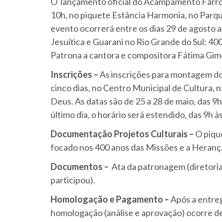
O lançamento oficial do Acampamento Farrou
10h, no piquete Estância Harmonia, no Parqu
evento ocorrerá entre os dias 29 de agosto
Jesuítica e Guarani no Rio Grande do Sul: 400
Patrona a cantora e compositora Fátima Gi
Inscrições –
As inscrições para montagem d
cinco dias, no Centro Municipal de Cultura, 
Deus. As datas são de 25 a 28 de maio, das 9
último dia, o horário será estendido, das 9h 
Documentação Projetos Culturais –
O piqu
focado nos 400 anos das Missões e a Herança
Documentos –
Ata da patronagem (diretoria 
participou).
Homologação e Pagamento –
Após a entre
homologação (análise e aprovação) ocorre de