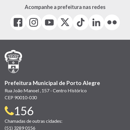
Acompanhe a prefeitura nas redes
Facebook
Instagram
Youtube
X
Tiktok
LinkedIn
Flickr
(link
(link
(link
(Antigo
(link
(link
(link
abre
abre
abre
Twitter)
abre
abre
abre
em
em
em
(link
em
em
em
nova
nova
nova
abre
nova
nova
nova
janela)
janela)
janela)
em
janela)
janela)
janela)
nova
janela)
Prefeitura Municipal de Porto Alegre
Rua João Manoel , 157 - Centro Histórico
CEP 90010-030
Telefone
156
para
Chamadas de outras cidades:
(51) 3289 0156