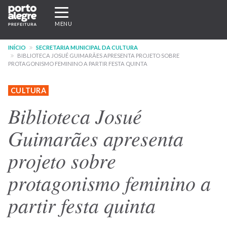
Pular
Expandir/recolher
para
navegação
MENU
o
conteúdo
INÍCIO
SECRETARIA MUNICIPAL DA CULTURA
principal
BIBLIOTECA JOSUÉ GUIMARÃES APRESENTA PROJETO SOBRE
PROTAGONISMO FEMININO A PARTIR FESTA QUINTA
CULTURA
Biblioteca Josué
Guimarães apresenta
projeto sobre
protagonismo feminino a
partir festa quinta