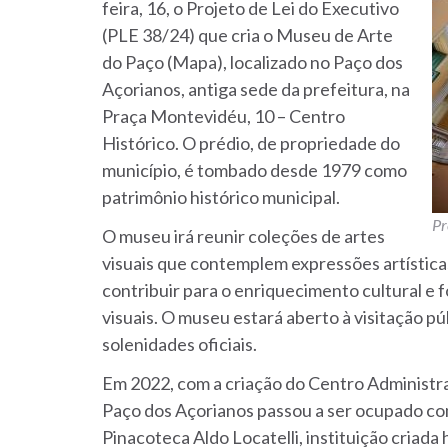
feira, 16, o Projeto de Lei do Executivo
(PLE 38/24) que cria o Museu de Arte
do Paço (Mapa), localizado no Paço dos
Açorianos, antiga sede da prefeitura, na
Praça Montevidéu, 10 – Centro
Histórico. O prédio, de propriedade do
município, é tombado desde 1979 como
patrimônio histórico municipal.
Pr
O museu irá reunir coleções de artes
visuais que contemplem expressões artísticas
contribuir para o enriquecimento cultural e 
visuais. O museu estará aberto à visitação pú
solenidades oficiais.
Em 2022, com a criação do Centro Administr
Paço dos Açorianos passou a ser ocupado com
Pinacoteca Aldo Locatelli, instituição criada