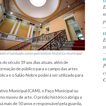
D
E
m
p
E
E
t
édio é tombado como patrimônio histórico municipal
P
 do século 19 aos dias atuais, além de
P
formação de público para o campo das artes
c
blica e o Salão Nobre poderá ser utilizado para
C
ativo Municipal (CAM), o Paço Municipal ou
o museu de arte. O prédio histórico abriga a
 há mais de 50 anos e responsável pela guarda,