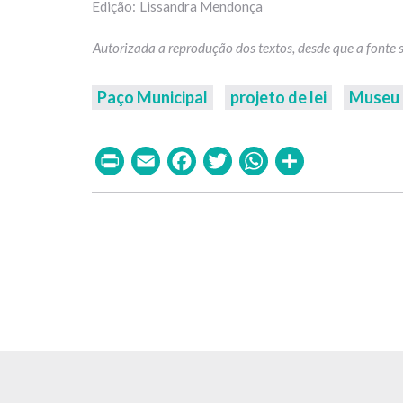
Lissandra Mendonça
Paço Municipal
projeto de lei
Museu 
Print
Email
Facebook
Twitter
WhatsAp
Share