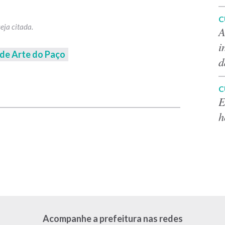
C
A
i
de Arte do Paço
d
p
C
E
h
Acompanhe a prefeitura nas redes