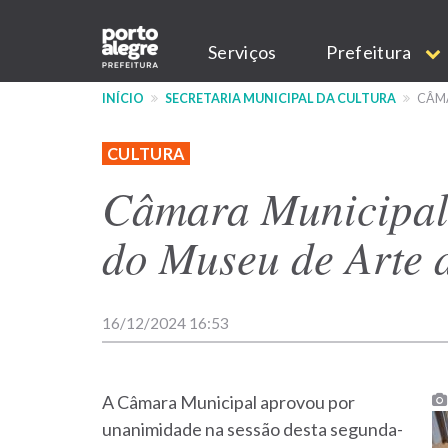
Pular
Main
para
Serviços
Prefeitura
o
navigation
conteúdo
INÍCIO
SECRETARIA MUNICIPAL DA CULTURA
CÂMA
principal
CULTURA
Câmara Municipal 
do Museu de Arte 
16/12/2024 16:53
A Câmara Municipal aprovou por
unanimidade na sessão desta segunda-