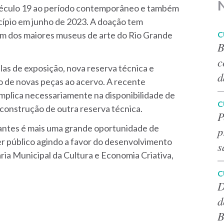
 século 19 ao período contemporâneo e também
cípio em junho de 2023. A doação tem
C
um dos maiores museus de arte do Rio Grande
B
c
las de exposição, nova reserva técnica e
d
o de novas peças ao acervo. A recente
mplica necessariamente na disponibilidade de
C
 construção de outra reserva técnica.
P
tantes é mais uma grande oportunidade de
p
er público agindo a favor do desenvolvimento
s
ária Municipal da Cultura e Economia Criativa,
C
D
d
B