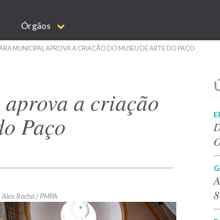
Órgãos
RA MUNICIPAL APROVA A CRIAÇÃO DO MUSEU DE ARTE DO PAÇO
Ú
aprova a criação
E
do Paço
D
O
G
A
8
Alex Rocha / PMPA