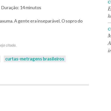
C
E
- Duração: 14 minutos
h
uaxuma. A gente era inseparável. O sopro do
C
M
A
i
curtas-metragens brasileiros
p