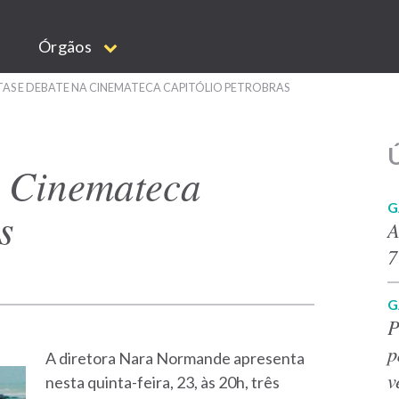
Órgãos
AS E DEBATE NA CINEMATECA CAPITÓLIO PETROBRAS
Ú
a Cinemateca
G
s
A
7
G
P
p
A diretora Nara Normande apresenta
v
nesta quinta-feira, 23, às 20h, três