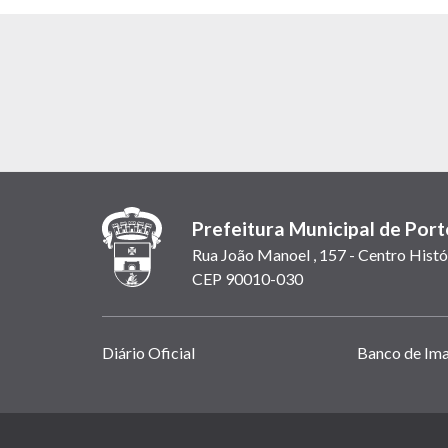
Prefeitura Municipal de Port
Rua João Manoel , 157 - Centro Histó
CEP 90010-030
Links
Diário Oficial
Banco de Im
úteis
(abrem
em
(link
nova