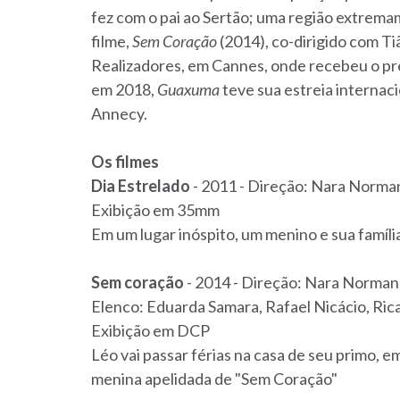
fez com o pai ao Sertão; uma região extrema
filme,
Sem Coração
(2014), co-dirigido com Ti
Realizadores, em Cannes, onde recebeu o pr
em 2018,
Guaxuma
teve sua estreia internac
Annecy.
Os filmes
Dia Estrelado
- 2011 - Direção: Nara Norman
Exibição em 35mm
Em um lugar inóspito, um menino e sua famíli
Sem coração
- 2014 - Direção: Nara Normand
Elenco: Eduarda Samara, Rafael Nicácio, Ri
Exibição em DCP
Léo vai passar férias na casa de seu primo, e
menina apelidada de "Sem Coração"