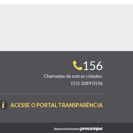
Telefone
156
para
Chamadas de outras cidades:
(51) 3289 0156
contato:
(LINK
ACESSE O PORTAL TRANSPARÊNCIA
ABRE
EM
NOVA