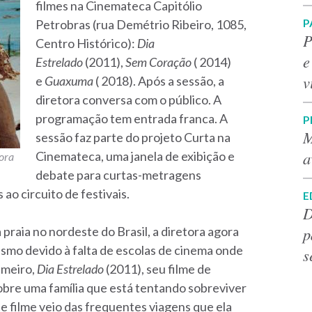
filmes na Cinemateca Capitólio
P
Petrobras (rua Demétrio Ribeiro, 1085,
P
Centro Histórico):
Dia
e
Estrelado
(2011),
Sem Coração
( 2014)
v
e
Guaxuma
( 2018). Após a sessão, a
diretora conversa com o público. A
programação tem entrada franca. A
P
M
sessão faz parte do projeto Curta na
a
Cinemateca, uma janela de exibição e
tora
debate para curtas-metragens
ao circuito de festivais.
E
D
p
raia no nordeste do Brasil, a diretora agora
ismo devido à falta de escolas de cinema onde
s
imeiro,
Dia Estrelado
(2011), seu filme de
sobre uma família que está tentando sobreviver
te filme veio das frequentes viagens que ela