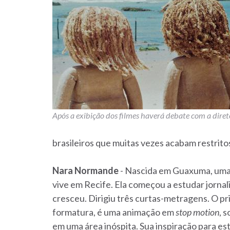
Após a exibição dos filmes haverá debate com a dire
brasileiros que muitas vezes acabam restritos 
Nara Normande
- Nascida em Guaxuma, uma p
vive em Recife. Ela começou a estudar jornal
cresceu. Dirigiu três curtas-metragens. O pr
formatura, é uma animação em
stop motion
, 
em uma área inóspita. Sua inspiração para es