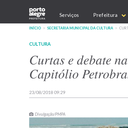
Pular
Main
para
Serviços
Prefeitura
o
navigation
conteúdo
INÍCIO
SECRETARIA MUNICIPAL DA CULTURA
CURT
principal
CULTURA
Curtas e debate n
Capitólio Petrobra
23/08/2018 09:29
Divulgação/PMPA