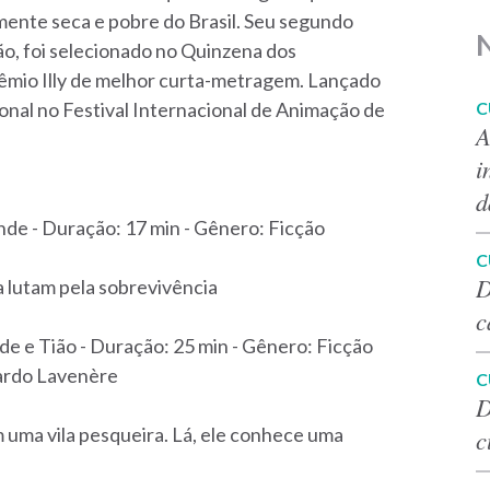
mente seca e pobre do Brasil. Seu segundo
ão, foi selecionado no Quinzena dos
êmio Illy de melhor curta-metragem. Lançado
C
ional no Festival Internacional de Animação de
A
i
d
de - Duração: 17 min - Gênero: Ficção
C
D
a lutam pela sobrevivência
c
e e Tião - Duração: 25 min - Gênero: Ficção
cardo Lavenère
C
D
m uma vila pesqueira. Lá, ele conhece uma
c