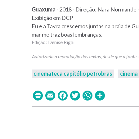
Guaxuma
- 2018 - Direção: Nara Normande 
Exibição em DCP
Eu e a Tayra crescemos juntas na praia de G
mar me traz boas lembranças.
Denise Righi
cinemateca capitólio petrobras
cinema
Print
Email
Facebook
Twitter
WhatsAp
Share