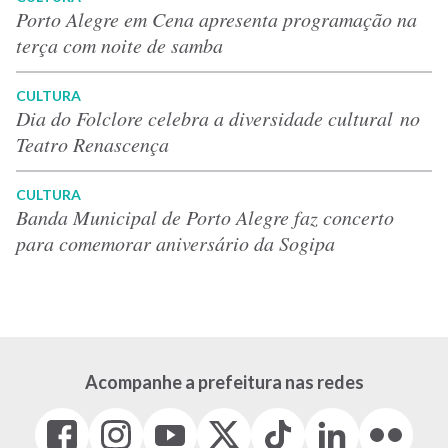
Porto Alegre em Cena apresenta programação na
terça com noite de samba
CULTURA
Dia do Folclore celebra a diversidade cultural no
Teatro Renascença
CULTURA
Banda Municipal de Porto Alegre faz concerto
para comemorar aniversário da Sogipa
Acompanhe a prefeitura nas redes
Facebook
Instagram
Youtube
X
Tiktok
LinkedIn
Flickr
(link
(link
(link
(Antigo
(link
(link
(link