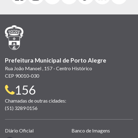
abre
abre
abre
Twitter)
abre
abre
abre
em
em
em
(link
em
em
em
nova
nova
nova
abre
nova
nova
nova
janela)
janela)
janela)
em
janela)
janela)
janela)
nova
janela)
Prefeitura Municipal de Porto Alegre
Rua João Manoel , 157 - Centro Histórico
CEP 90010-030
Telefone
156
para
Chamadas de outras cidades:
(51) 3289 0156
contato:
Links
Diário Oficial
Banco de Imagens
úteis