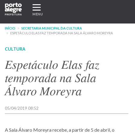
Pular
Expandir/recolher
para
navegação
MENU
o
conteúdo
INÍCIO
SECRETARIA MUNICIPAL DA CULTURA
principal
ESPETÁCULO ELAS FAZ TEMPORADA NA SALA ÁLVARO MOREYRA
CULTURA
Espetáculo Elas faz
temporada na Sala
Álvaro Moreyra
05/04/2019 08:52
A Sala Álvaro Moreyra recebe, a partir de 5 de abril, o