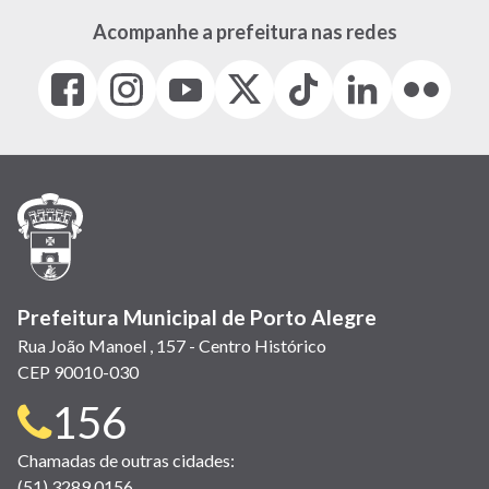
Acompanhe a prefeitura nas redes
Facebook
Instagram
Youtube
X
Tiktok
LinkedIn
Flickr
(link
(link
(link
(Antigo
(link
(link
(link
abre
abre
abre
Twitter)
abre
abre
abre
em
em
em
(link
em
em
em
nova
nova
nova
abre
nova
nova
nova
janela)
janela)
janela)
em
janela)
janela)
janela)
nova
janela)
Prefeitura Municipal de Porto Alegre
Rua João Manoel , 157 - Centro Histórico
CEP 90010-030
Telefone
156
para
Chamadas de outras cidades:
(51) 3289 0156