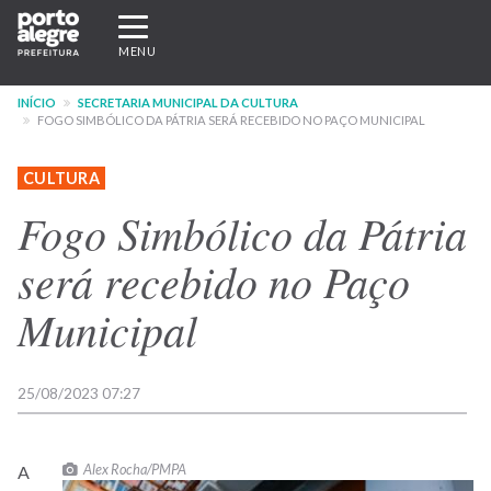
Pular
Expandir/recolher
para
navegação
MENU
o
conteúdo
INÍCIO
SECRETARIA MUNICIPAL DA CULTURA
principal
FOGO SIMBÓLICO DA PÁTRIA SERÁ RECEBIDO NO PAÇO MUNICIPAL
CULTURA
Fogo Simbólico da Pátria
será recebido no Paço
Municipal
25/08/2023 07:27
Alex Rocha/PMPA
A