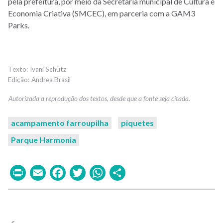
pela prefeitura, por meio da Secretaria municipal de Cultura e
Economia Criativa (SMCEC), em parceria com a GAM3
Parks.
Ivani Schütz
Andrea Brasil
acampamento farroupilha
piquetes
Parque Harmonia
Print
Email
Facebook
Twitter
WhatsApp
Share