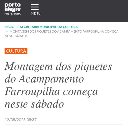
Pular
Expandir/recolher
para
navegação
MENU
o
conteúdo
INÍCIO
SECRETARIA MUNICIPAL DA CULTURA
principal
MONTAGEM DOS PIQUETES DO ACAMPAMENTO FARROUPILHA COMEÇA
NESTE SÁBADO
CULTURA
Montagem dos piquetes
do Acampamento
Farroupilha começa
neste sábado
12/08/2023 08:37