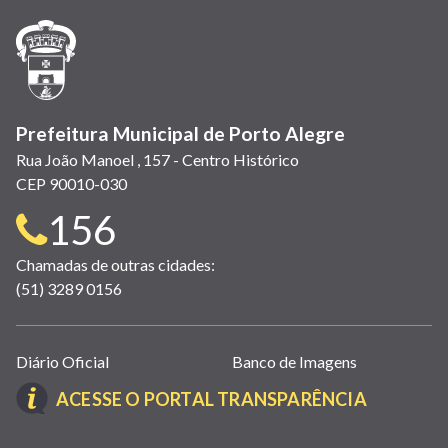
nova
nova
nova
abre
nova
nova
nova
janela)
janela)
janela)
em
janela)
janela)
janela)
nova
janela)
Prefeitura Municipal de Porto Alegre
Rua João Manoel , 157 - Centro Histórico
CEP 90010-030
Telefone
156
para
Chamadas de outras cidades:
(51) 3289 0156
contato:
Links
Diário Oficial
Banco de Imagens
úteis
(LINK
ACESSE O PORTAL TRANSPARÊNCIA
(abrem
ABRE
em