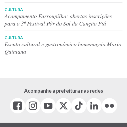
CULTURA
Acampamento Farroupilha: abertas inscrições
para o 3º Festival Pôr do Sol da Canção Piá
CULTURA
Evento cultural e gastronômico homenageia Mario
Quintana
Acompanhe a prefeitura nas redes
Facebook
Instagram
Youtube
X
Tiktok
LinkedIn
Flickr
(link
(link
(link
(Antigo
(link
(link
(link
abre
abre
abre
Twitter)
abre
abre
abre
em
em
em
(link
em
em
em