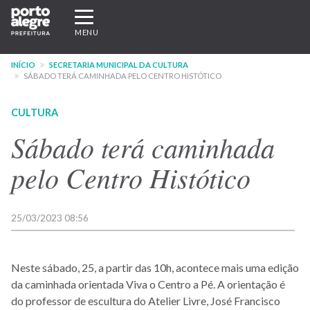
Pular
Expandir/recolher
para
navegação
MENU
o
conteúdo
INÍCIO
SECRETARIA MUNICIPAL DA CULTURA
principal
SÁBADO TERÁ CAMINHADA PELO CENTRO HISTÓTICO
CULTURA
Sábado terá caminhada
pelo Centro Histótico
25/03/2023 08:56
Neste sábado, 25, a partir das 10h, acontece mais uma edição
da caminhada orientada Viva o Centro a Pé. A orientação é
do professor de escultura do Atelier Livre, José Francisco