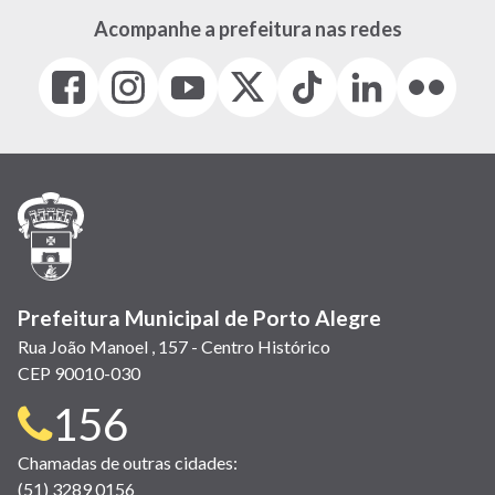
Acompanhe a prefeitura nas redes
Facebook
Instagram
Youtube
X
Tiktok
LinkedIn
Flickr
(link
(link
(link
(Antigo
(link
(link
(link
abre
abre
abre
Twitter)
abre
abre
abre
em
em
em
(link
em
em
em
nova
nova
nova
abre
nova
nova
nova
janela)
janela)
janela)
em
janela)
janela)
janela)
nova
janela)
Prefeitura Municipal de Porto Alegre
Rua João Manoel , 157 - Centro Histórico
CEP 90010-030
Telefone
156
para
Chamadas de outras cidades:
(51) 3289 0156