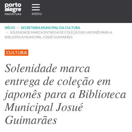
Pular
Expandir/recolher
para
navegação
MENU
o
conteúdo
INÍCIO
SECRETARIA MUNICIPAL DA CULTURA
principal
SOLENIDADE MARCA ENTREGA DE COLEÇÃO EM JAPONÊS PARA A
BIBLIOTECA MUNICIPAL JOSUÉ GUIMARÃES
CULTURA
Solenidade marca
entrega de coleção em
japonês para a Biblioteca
Municipal Josué
Guimarães