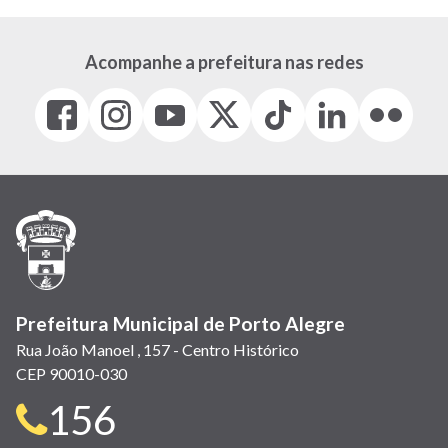
Acompanhe a prefeitura nas redes
Facebook
Instagram
Youtube
X
Tiktok
LinkedIn
Flickr
(link
(link
(link
(Antigo
(link
(link
(link
abre
abre
abre
Twitter)
abre
abre
abre
em
em
em
(link
em
em
em
nova
nova
nova
abre
nova
nova
nova
janela)
janela)
janela)
em
janela)
janela)
janela)
nova
janela)
Prefeitura Municipal de Porto Alegre
Rua João Manoel , 157 - Centro Histórico
CEP 90010-030
Telefone
156