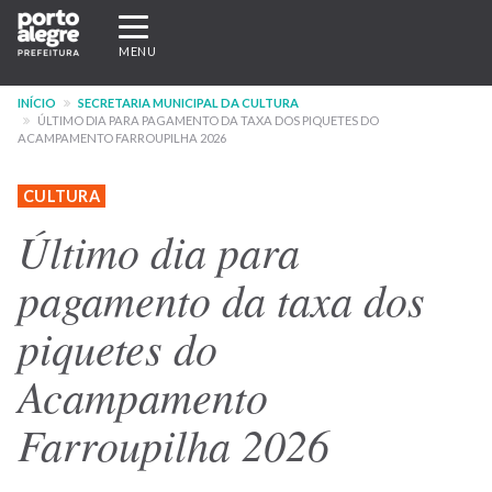
Pular
Expandir/recolher
para
navegação
MENU
o
conteúdo
INÍCIO
SECRETARIA MUNICIPAL DA CULTURA
principal
ÚLTIMO DIA PARA PAGAMENTO DA TAXA DOS PIQUETES DO
ACAMPAMENTO FARROUPILHA 2026
CULTURA
Último dia para
pagamento da taxa dos
piquetes do
Acampamento
Farroupilha 2026