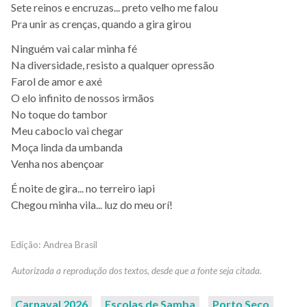
Sete reinos e encruzas... preto velho me falou
Pra unir as crenças, quando a gira girou
Ninguém vai calar minha fé
Na diversidade, resisto a qualquer opressão
Farol de amor e axé
O elo infinito de nossos irmãos
No toque do tambor
Meu caboclo vai chegar
Moça linda da umbanda
Venha nos abençoar
É noite de gira... no terreiro iapi
Chegou minha vila... luz do meu orí!
Andrea Brasil
Carnaval 2026
Escolas de Samba
Porto Seco