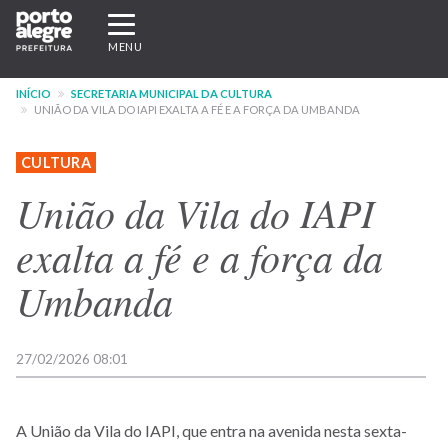
Pular
Expandir/recolher
para
navegação
MENU
o
conteúdo
INÍCIO
SECRETARIA MUNICIPAL DA CULTURA
principal
UNIÃO DA VILA DO IAPI EXALTA A FÉ E A FORÇA DA UMBANDA
CULTURA
União da Vila do IAPI
exalta a fé e a força da
Umbanda
27/02/2026 08:01
A União da Vila do IAPI, que entra na avenida nesta sexta-