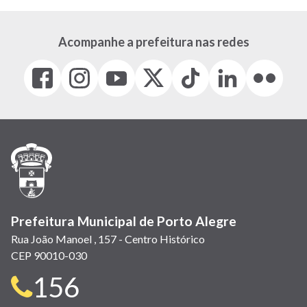
Acompanhe a prefeitura nas redes
Facebook
Instagram
Youtube
X
Tiktok
LinkedIn
Flickr
(link
(link
(link
(Antigo
(link
(link
(link
abre
abre
abre
Twitter)
abre
abre
abre
em
em
em
(link
em
em
em
nova
nova
nova
abre
nova
nova
nova
janela)
janela)
janela)
em
janela)
janela)
janela)
nova
janela)
Prefeitura Municipal de Porto Alegre
Rua João Manoel , 157 - Centro Histórico
CEP 90010-030
Telefone
156