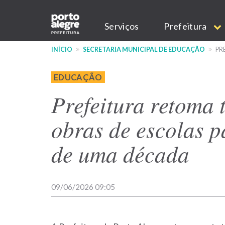
Pular
Main
para
Serviços
Prefeitura
o
navigation
conteúdo
INÍCIO
SECRETARIA MUNICIPAL DE EDUCAÇÃO
PR
principal
EDUCAÇÃO
Prefeitura retoma t
obras de escolas p
de uma década
09/06/2026 09:05