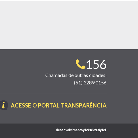
Telefone
156
para
Chamadas de outras cidades:
(51) 3289 0156
contato:
(LINK
ACESSE O PORTAL TRANSPARÊNCIA
ABRE
EM
NOVA