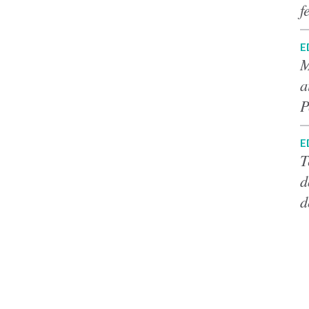
f
E
M
a
P
E
T
d
d