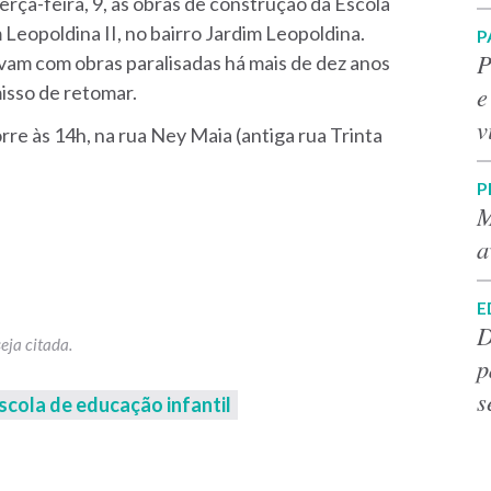
erça-feira, 9, as obras de construção da Escola
 Leopoldina II, no bairro Jardim Leopoldina.
P
P
avam com obras paralisadas há mais de dez anos
e
isso de retomar.
v
rre às 14h, na rua Ney Maia (antiga rua Trinta
P
M
a
E
D
p
s
scola de educação infantil