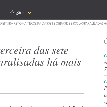
Órgãos
EFEITURA RETOMA TERCEIRA DAS SETE OBRAS DE ESCOLAS PARALISADAS H
Ú
erceira das sete
G
aralisadas há mais
A
7
G
P
p
v