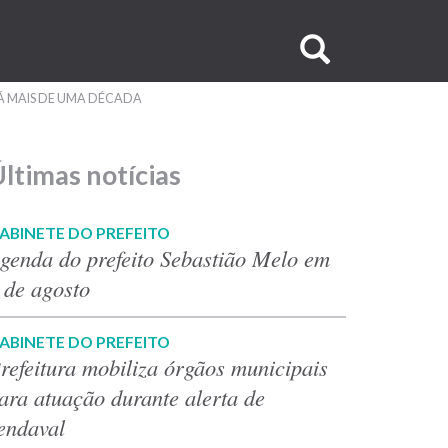
Buscar
no
Á MAIS DE UMA DÉCADA
site
ltimas notícias
ABINETE DO PREFEITO
genda do prefeito Sebastião Melo em
 de agosto
ABINETE DO PREFEITO
refeitura mobiliza órgãos municipais
ara atuação durante alerta de
endaval