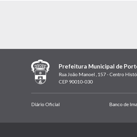
Prefeitura Municipal de Port
Rua João Manoel , 157 - Centro Histó
CEP 90010-030
Links
Diário Oficial
Banco de Im
úteis
(abrem
em
(link
nova