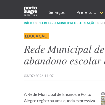
Pular
Main
para
Serviços
Prefeitura
o
navigation
conteúdo
INÍCIO
SECRETARIA MUNICIPAL DE EDUCAÇÃO
RE
principal
EDUCAÇÃO
Rede Municipal de
abandono escolar
03/07/2026 11:07
A Rede Municipal de Ensino de Porto
Alegre registrou uma queda expressiva