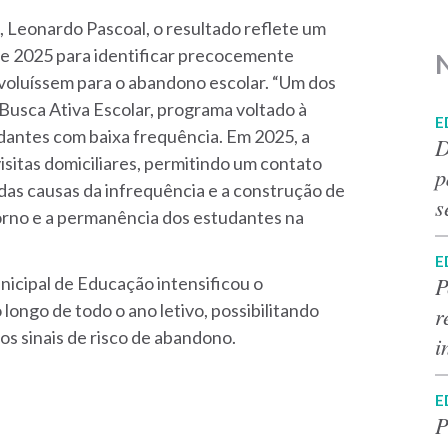
 Leonardo Pascoal, o resultado reflete um
e 2025 para identificar precocemente
evoluíssem para o abandono escolar. “Um dos
 Busca Ativa Escolar, programa voltado à
E
antes com baixa frequência. Em 2025, a
D
 visitas domiciliares, permitindo um contato
p
 das causas da infrequência e a construção de
s
torno e a permanência dos estudantes na
E
P
nicipal de Educação intensificou o
ongo de todo o ano letivo, possibilitando
r
os sinais de risco de abandono.
i
E
P