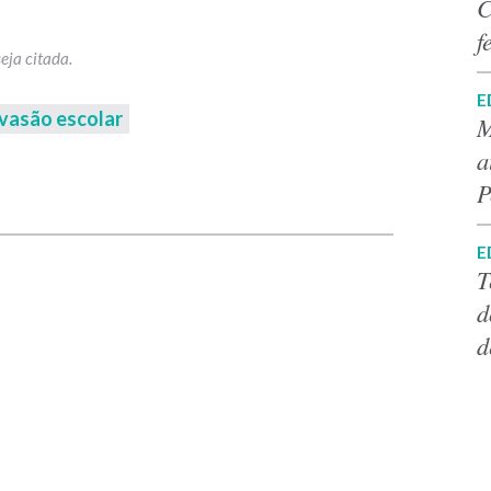
C
f
E
vasão escolar
M
a
p
P
E
T
d
d