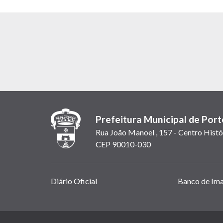
Prefeitura Municipal de Port
Rua João Manoel , 157 - Centro Histó
CEP 90010-030
Links
Diário Oficial
Banco de Im
úteis
(abrem
em