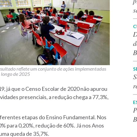
p
s
C
D
d
B
S
sultado reflete um conjunto de ações implementadas
 longo de 2025
S
r
19, já que o Censo Escolar de 2020 não apurou
ividades presenciais, a redução chega a 77,3%,
E
P
iferentes etapas do Ensino Fundamental. Nos
B
,50% para 0,20%, redução de 60%. Já nos Anos
, uma queda de 35,7%.