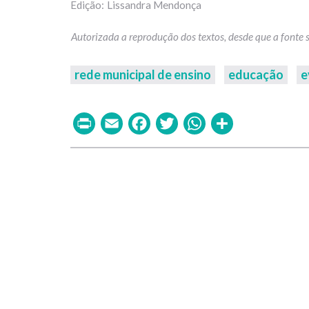
Lissandra Mendonça
rede municipal de ensino
educação
e
Print
Email
Facebook
Twitter
WhatsAp
Share