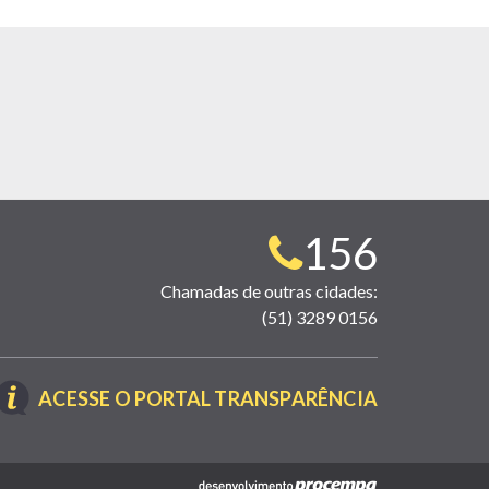
Telefone
156
para
Chamadas de outras cidades:
(51) 3289 0156
contato:
(LINK
ACESSE O PORTAL TRANSPARÊNCIA
ABRE
EM
NOVA