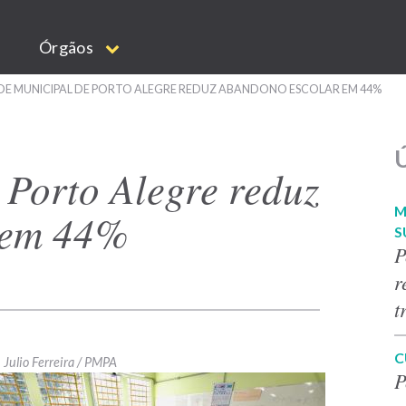
Órgãos
DE MUNICIPAL DE PORTO ALEGRE REDUZ ABANDONO ESCOLAR EM 44%
Ú
 Porto Alegre reduz
M
 em 44%
S
P
r
t
C
Julio Ferreira / PMPA
P