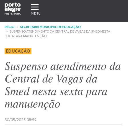
Pular
Expandir/recolher
para
navegação
MENU
o
conteúdo
INÍCIO
SECRETARIA MUNICIPAL DE EDUCAÇÃO
principal
SUSPENSO ATENDIMENTO DA CENTRAL DE VAGAS DA SMED NESTA
SEXTA PARA MANUTENÇÃO
EDUCAÇÃO
Suspenso atendimento da
Central de Vagas da
Smed nesta sexta para
manutenção
30/05/2025 08:59