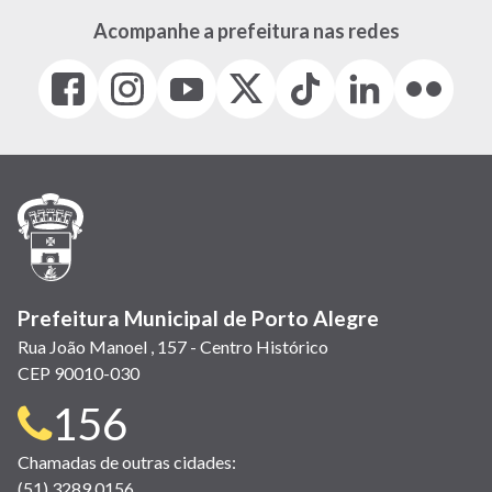
Acompanhe a prefeitura nas redes
Facebook
Instagram
Youtube
X
Tiktok
LinkedIn
Flickr
(link
(link
(link
(Antigo
(link
(link
(link
abre
abre
abre
Twitter)
abre
abre
abre
em
em
em
(link
em
em
em
nova
nova
nova
abre
nova
nova
nova
janela)
janela)
janela)
em
janela)
janela)
janela)
nova
janela)
Prefeitura Municipal de Porto Alegre
Rua João Manoel , 157 - Centro Histórico
CEP 90010-030
Telefone
156
para
Chamadas de outras cidades:
(51) 3289 0156