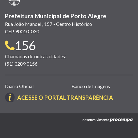
Prefeitura Municipal de Porto Alegre
Rua João Manoel , 157 - Centro Histórico
CEP 90010-030
Telefone
156
para
Chamadas de outras cidades:
(51) 3289 0156
contato:
Links
Diário Oficial
Banco de Imagens
úteis
(LINK
ACESSE O PORTAL TRANSPARÊNCIA
(abrem
ABRE
em
EM
nova
(link
NOVA
janela)
abre
JANELA)
em