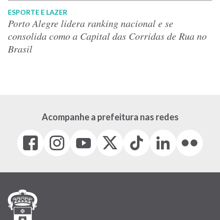
ESPORTE E LAZER
Porto Alegre lidera ranking nacional e se
consolida como a Capital das Corridas de Rua no
Brasil
Acompanhe a prefeitura nas redes
Facebook
Instagram
Youtube
X
Tiktok
LinkedIn
Flickr
(link
(link
(link
(Antigo
(link
(link
(link
abre
abre
abre
Twitter)
abre
abre
abre
em
em
em
(link
em
em
em
nova
nova
nova
abre
nova
nova
nova
janela)
janela)
janela)
em
janela)
janela)
janela)
nova
janela)