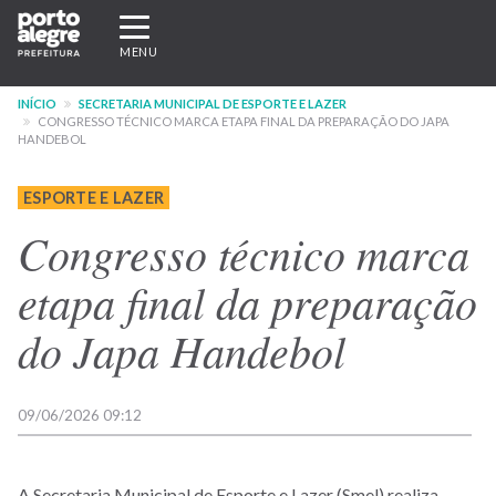
Pular
Expandir/recolher
para
navegação
MENU
o
conteúdo
INÍCIO
SECRETARIA MUNICIPAL DE ESPORTE E LAZER
principal
CONGRESSO TÉCNICO MARCA ETAPA FINAL DA PREPARAÇÃO DO JAPA
HANDEBOL
ESPORTE E LAZER
Congresso técnico marca
etapa final da preparação
do Japa Handebol
09/06/2026 09:12
A Secretaria Municipal de Esporte e Lazer (Smel) realiza