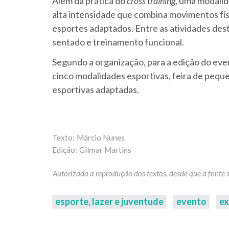
Além da prática do
cross training
, uma modalid
alta intensidade que combina movimentos fís
esportes adaptados. Entre as atividades des
sentado e treinamento funcional.
Segundo a organização, para a edição do eve
cinco modalidades esportivas, feira de peq
esportivas adaptadas.
Márcio Nunes
Gilmar Martins
esporte, lazer e juventude
evento
ex