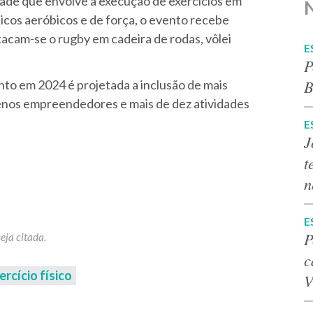
ade que envolve a execução de exercícios em
icos aeróbicos e de força, o evento recebe
tacam-se o rugby em cadeira de rodas, vôlei
E
P
B
nto em 2024 é projetada a inclusão de mais
uenos empreendedores e mais de dez atividades
E
J
t
n
E
P
c
ercício físico
V