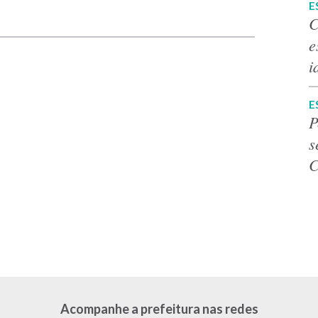
p
E
C
e
i
E
P
s
C
Acompanhe a prefeitura nas redes