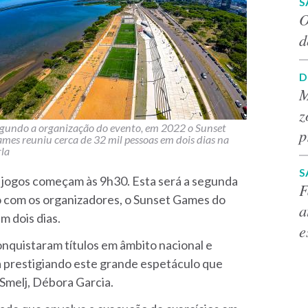
S
O
d
D
M
z
gundo a organização do evento, em 2022 o Sunset
p
mes reuniu cerca de 32 mil pessoas em dois dias na
la
S
s jogos começam às 9h30. Esta será a segunda
F
o com os organizadores, o Sunset Games do
a
m dois dias.
e
conquistaram títulos em âmbito nacional e
a prestigiando este grande espetáculo que
a Smelj, Débora Garcia.