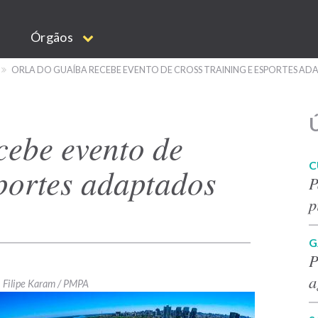
Órgãos
ORLA DO GUAÍBA RECEBE EVENTO DE CROSS TRAINING E ESPORTES A
Ú
cebe evento de
C
sportes adaptados
P
p
G
P
a
Filipe Karam / PMPA