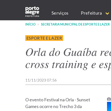
Pular
Main
para
Serviços
Prefeitura
o
navigation
conteúdo
INÍCIO
SECRETARIA MUNICIPAL DE ESPORTE E LAZER
principal
ESPORTE E LAZER
Orla do Guaíba re
cross training e e
11/11/2023 07:56
O evento Festival na Orla - Sunset
Games ocorre no Trecho 3 da