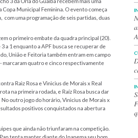
echo 3 da Orla do Guaíba recebem mais uma
 da Copa Municipal Feminina. O evento começa
I
N
7h, com uma programação de seis partidas, duas
a
A
em o primeiro embate da quadra principal (20).
e 3 a 1 enquanto a APF busca se recuperar de
C
lado, União e Feitoria também entram em campo
D
s - marcaram quatro e cinco respectivamente
c
ontra Raiz Rosa e Vinicius de Morais x Real
I
rota na primeira rodada, e Raíz Rosa busca dar
S
No outro jogo do horário, Vinicius de Morais x
F
sultados positivos conquistados na abertura
q
uipes que ainda não triunfaram na competição.
e Pan tenta manter diante do Ipanema seu bom