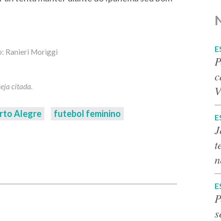
E
o: Ranieri Moriggi
P
c
V
rto Alegre
futebol feminino
E
J
t
n
p
E
P
s