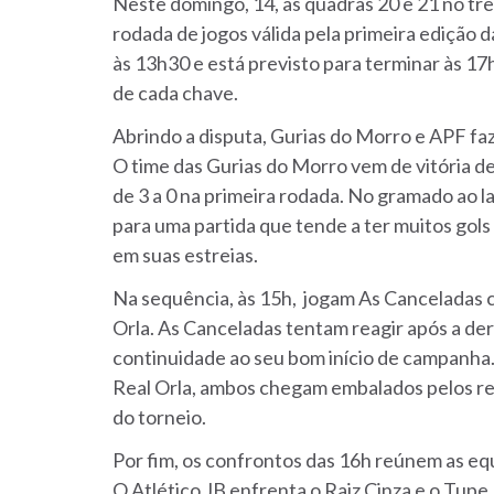
Neste domingo, 14, as quadras 20 e 21 no tr
rodada de jogos válida pela primeira edição
às 13h30 e está previsto para terminar às 1
de cada chave.
Abrindo a disputa, Gurias do Morro e APF faz
O time das Gurias do Morro vem de vitória d
de 3 a 0 na primeira rodada. No gramado ao 
para uma partida que tende a ter muitos gol
em suas estreias.
Na sequência, às 15h, jogam As Canceladas c
Orla. As Canceladas tentam reagir após a der
continuidade ao seu bom início de campanha. 
Real Orla, ambos chegam embalados pelos re
do torneio.
Por fim, os confrontos das 16h reúnem as eq
O Atlético JB enfrenta o Raiz Cinza e o Tup