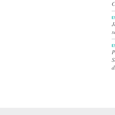
C
E
J
s
E
P
S
d