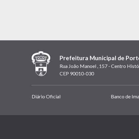
Prefeitura Municipal de Port
Rua João Manoel , 157 - Centro Histó
CEP 90010-030
Links
Diário Oficial
Banco de Im
úteis
(abrem
em
(link
nova
abre
janela)
em