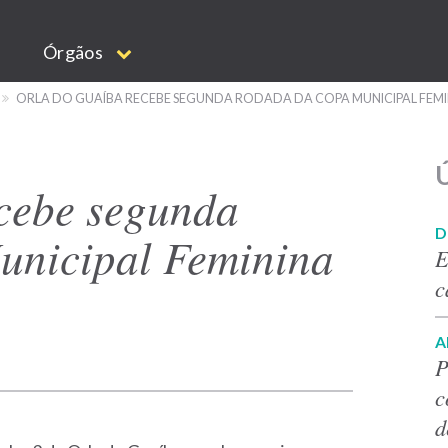
Órgãos
ORLA DO GUAÍBA RECEBE SEGUNDA RODADA DA COPA MUNICIPAL FEMI
Ú
cebe segunda
D
unicipal Feminina
E
c
A
P
c
d