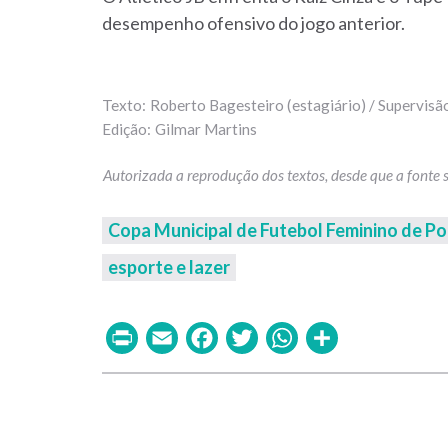
desempenho ofensivo do jogo anterior.
Roberto Bagesteiro (estagiário) / Supervisã
Gilmar Martins
Copa Municipal de Futebol Feminino de Po
esporte e lazer
Print
Email
Facebook
Twitter
WhatsAp
Share