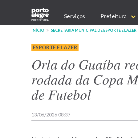
Pular
Main
para
Serviços
Prefeitura
o
navigation
conteúdo
INÍCIO
SECRETARIA MUNICIPAL DE ESPORTE E LAZER
principal
ESPORTE E LAZER
Orla do Guaíba re
rodada da Copa M
de Futebol
13/06/2026 08:37