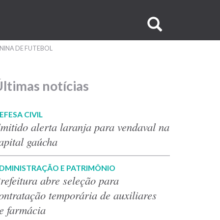
Buscar
no
NINA DE FUTEBOL
site
ltimas notícias
EFESA CIVIL
mitido alerta laranja para vendaval na
apital gaúcha
DMINISTRAÇÃO E PATRIMÔNIO
refeitura abre seleção para
ontratação temporária de auxiliares
e farmácia