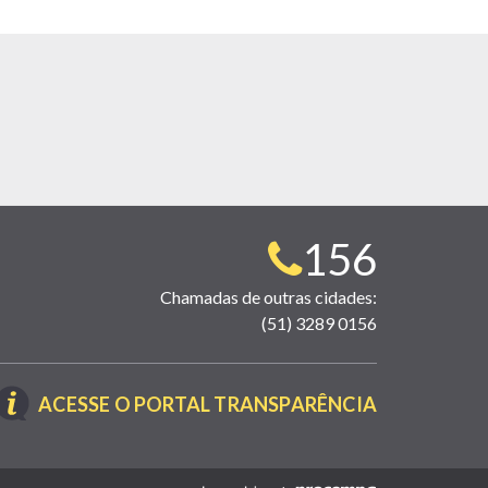
Telefone
156
para
Chamadas de outras cidades:
(51) 3289 0156
contato:
(LINK
ACESSE O PORTAL TRANSPARÊNCIA
ABRE
EM