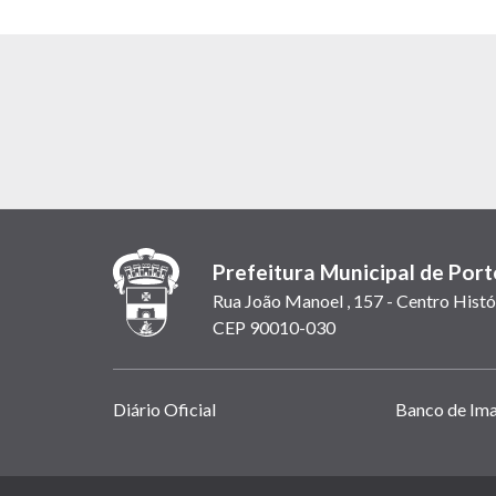
Prefeitura Municipal de Port
Rua João Manoel , 157 - Centro Histó
CEP 90010-030
Links
Diário Oficial
Banco de Im
úteis
(abrem
em