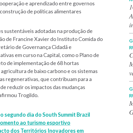
 cooperação e aprendizado entre governos
1
a construção de políticas alimentares
A
i
es sustentáveis adotadas na produção de
o de Francine Xavier do Instituto Comida do
G
retário de Governança Cidadã e
R
C
ativas em curso na Capital, como o Plano de
M
eto de implementação de 68 hortas
 agricultura de baixo carbono e os sistemas
v
cas regenerativas, que contribuam para a
 de reduzir os impactos das mudanças
G
 afirmou Trogildo.
R
M
G
o segundo dia do South Summit Brazil
 fomento ao turismo esportivo
acto dos Territórios Inovadores em