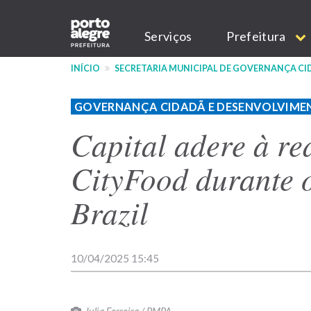
Pular
Main
para
Serviços
Prefeitura
o
navigation
conteúdo
INÍCIO
SECRETARIA MUNICIPAL DE GOVERNANÇA C
principal
GOVERNANÇA CIDADÃ E DESENVOLVIME
Capital adere à re
CityFood durante 
Brazil
10/04/2025 15:45