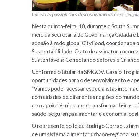
Iniciativa possibilitará desenvolvimento e aperfeiço
Nesta quinta-feira, 10, durante o South Summi
meio da Secretaria de Governança Cidadã e
adesão à rede global CityFood, coordenada pe
Sustentabilidade. O ato de assinatura ocorr
Sustentáveis: Conectando Setores e Criando
Conforme o titular da SMGOV, Cassio Trogild
oportunidades para o desenvolvimento e ape
“Vamos poder acessar especialistas internaci
com cidades de diferentes regiões do mundo.
com apoio técnico para transformar feiras 
saúde, segurança alimentar e economia local
O represente do Iclei, Rodrigo Corradi, afirm
de um sistema alimentar urbano-regional sust