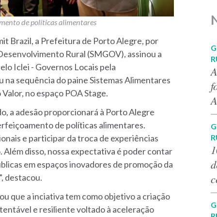
amento de políticas alimentares
t Brazil, a Prefeitura de Porto Alegre, por
G
 Desenvolvimento Rural (SMGOV), assinou a
R
lo Iclei - Governos Locais pela
A
eu na sequência do paine Sistemas Alimentares
f
 Valor, no espaço POA Stage.
A
o, a adesão proporcionará à Porto Alegre
rfeiçoamento de políticas alimentares.
G
onais e participar da troca de experiências
R
1
 Além disso, nossa expectativa é poder contar
d
públicas em espaços inovadores de promoção da
c
”, destacou.
ou que a inciativa tem como objetivo a criação
G
entável e resiliente voltado à aceleração
R