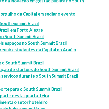
te da inovação em gestão pública no South
 orgulho da Capital em sediar o evento
South Summit Brazil
razil em Porto Alegre
o South Summit Brazil
is espaços no South Summit Brazil
reunir estudantes da Capital no Araújo
 o South Summit Brazil
tição de startups do South Summit Brazil
 serviços durante o South Summit Brazil
orte para o South Summit Brazil
partir desta quarta-feira
imenta o setor hoteleiro
 de hubs comunitários