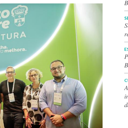
B
S
S
r
E
P
B
C
A
i
d