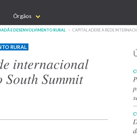
Órgãos
IDADÃ E DESENVOLVIMENTO RURAL
CAPITAL ADERE À REDE INTERNAC
NTO RURAL
Ú
de internacional
C
o South Summit
P
p
s
C
D
d