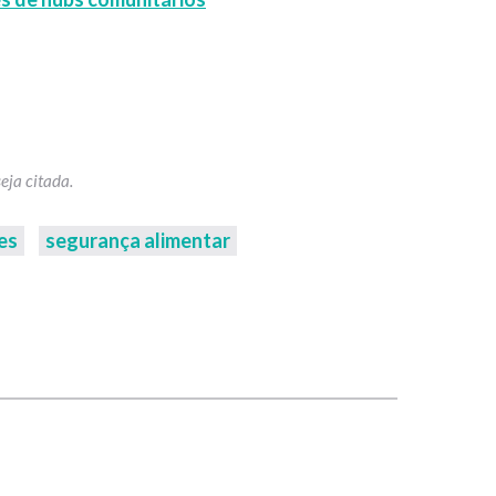
es
segurança alimentar
p