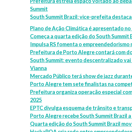
Prefeitura estreia espaço voltado ao deba
Summit
South Summit Brazil: vice-prefeita destaca
Plano de Ação Climática é apresentado no 
Começa a quarta edição do South Summit B
Impulsa RS fomenta o empreendedorismo n
Prefeitura de Porto Alegre contará com do
South Summit: evento descentralizado vai 
Vianna
Mercado Público terá show de jazz durante
Porto Alegre tem sete finalistas na compe
Prefeitura organiza operação especial com
2025
EPTC divulga esquema de trânsito e transp
Porto Alegre recebe South Summit Brazil a 
Quarta edição do South Summit Brazil mov
HackaPOA cria rede entre empreendedores