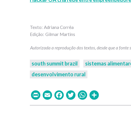
Adriana Corrêa
Gilmar Martins
south summit brazil
sistemas alimentar
desenvolvimento rural
Print
Email
Facebook
Twitter
WhatsAp
Share