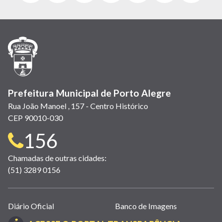
abre
abre
abre
Twitter)
abre
abre
abre
em
em
em
(link
em
em
em
nova
nova
nova
abre
nova
nova
nova
janela)
janela)
janela)
em
janela)
janela)
janela)
nova
janela)
Prefeitura Municipal de Porto Alegre
Rua João Manoel , 157 - Centro Histórico
CEP 90010-030
Telefone
156
para
Chamadas de outras cidades:
(51) 3289 0156
contato:
Links
Diário Oficial
Banco de Imagens
úteis