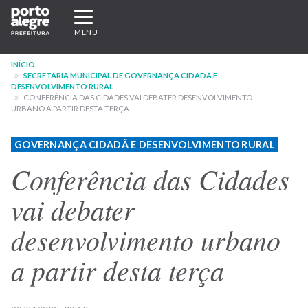
Pular
Expandir/recolher
para
navegação
MENU
o
conteúdo
INÍCIO
principal
SECRETARIA MUNICIPAL DE GOVERNANÇA CIDADÃ E
DESENVOLVIMENTO RURAL
CONFERÊNCIA DAS CIDADES VAI DEBATER DESENVOLVIMENTO
URBANO A PARTIR DESTA TERÇA
GOVERNANÇA CIDADÃ E DESENVOLVIMENTO RURAL
Conferência das Cidades
vai debater
desenvolvimento urbano
a partir desta terça