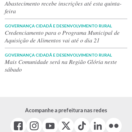
Abastecimento recebe inscrições até esta quinta-
feira
GOVERNANÇA CIDADÃ E DESENVOLVIMENTO RURAL
Credenciamento para o Programa Municipal de
Aquisição de Alimentos vai até o dia 21
GOVERNANÇA CIDADÃ E DESENVOLVIMENTO RURAL
Mais Comunidade será na Região Glória neste
sábado
Acompanhe a prefeitura nas redes
Facebook
Instagram
Youtube
X
Tiktok
LinkedIn
Flickr
(link
(link
(link
(Antigo
(link
(link
(link