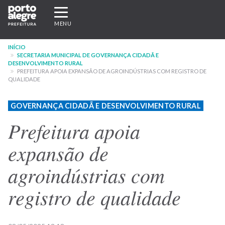
Pular
Expandir/recolher
para
navegação
MENU
o
conteúdo
INÍCIO
principal
SECRETARIA MUNICIPAL DE GOVERNANÇA CIDADÃ E
DESENVOLVIMENTO RURAL
PREFEITURA APOIA EXPANSÃO DE AGROINDÚSTRIAS COM REGISTRO DE
QUALIDADE
GOVERNANÇA CIDADÃ E DESENVOLVIMENTO RURAL
Prefeitura apoia
expansão de
agroindústrias com
registro de qualidade