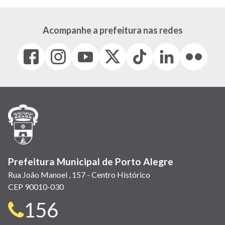
Acompanhe a prefeitura nas redes
Facebook
Instagram
Youtube
X
Tiktok
LinkedIn
Flickr
(link
(link
(link
(Antigo
(link
(link
(link
abre
abre
abre
Twitter)
abre
abre
abre
em
em
em
(link
em
em
em
nova
nova
nova
abre
nova
nova
nova
janela)
janela)
janela)
em
janela)
janela)
janela)
nova
janela)
Prefeitura Municipal de Porto Alegre
Rua João Manoel , 157 - Centro Histórico
CEP 90010-030
Telefone
156