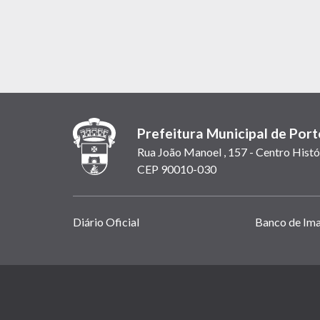
Prefeitura Municipal de Port
Rua João Manoel , 157 - Centro Histó
CEP 90010-030
Links
Diário Oficial
Banco de Im
úteis
(abrem
em
(link
nova
abre
janela)
em