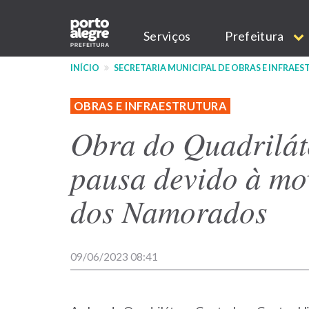
Pular
Main
para
Serviços
Prefeitura
o
navigation
conteúdo
INÍCIO
SECRETARIA MUNICIPAL DE OBRAS E INFRAE
principal
OBRAS E INFRAESTRUTURA
Obra do Quadrilát
pausa devido à mo
dos Namorados
09/06/2023 08:41