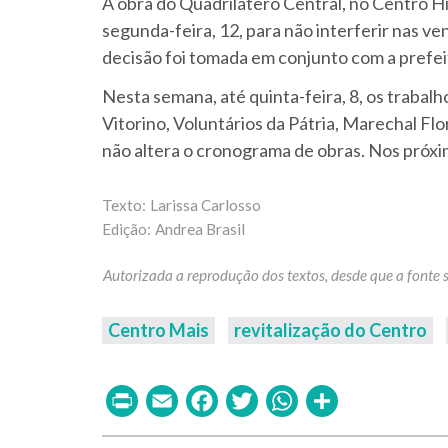
A obra do Quadrilátero Central, no Centro His
segunda-feira, 12, para não interferir nas 
decisão foi tomada em conjunto com a prefeit
Nesta semana, até quinta-feira, 8, os traba
Vitorino, Voluntários da Pátria, Marechal Fl
não altera o cronograma de obras. Nos próxi
Larissa Carlosso
Andrea Brasil
Centro Mais
revitalização do Centro
Print
Email
Facebook
Twitter
WhatsAp
Share