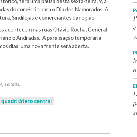
tórico, terá uma pausa desta sexta-feira, 9, a
vendas do comércio para o Dia dos Namorados. A
P
P
ura, Sindilojas e comerciantes da região.
e
lhos acontecem nas ruas Otávio Rocha, General
v
oriano e Andradas. A paralisação temporária
mos dias, uma nova frente será aberta.
P
M
a
E
D
quadrilátero central
p
s
p