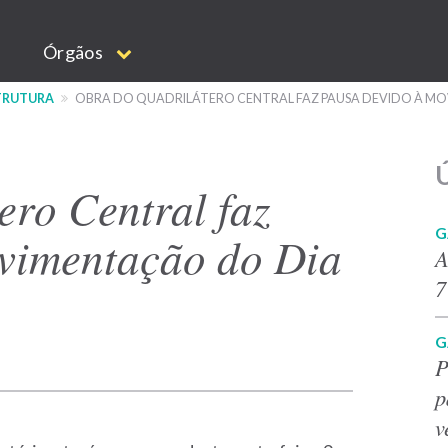
Órgãos
STRUTURA
OBRA DO QUADRILÁTERO CENTRAL FAZ PAUSA DEVIDO À 
Ú
ero Central faz
G
vimentação do Dia
A
7
G
P
p
v