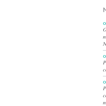
O
O
m
N
O
P
c
O
P
c
m