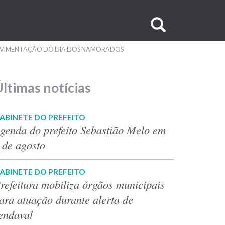
Buscar
no
MOVIMENTAÇÃO DO DIA DOS NAMORADOS
site
ltimas notícias
ABINETE DO PREFEITO
genda do prefeito Sebastião Melo em
 de agosto
ABINETE DO PREFEITO
refeitura mobiliza órgãos municipais
ara atuação durante alerta de
endaval