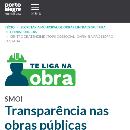
Pular
Expandir/recolher
para
navegação
MENU
o
conteúdo
INÍCIO
SECRETARIA MUNICIPAL DE OBRAS E INFRAESTRUTURA
principal
OBRAS PÚBLICAS
CENTRO DE ATENDIMENTO PSICOSSOCIAL (CAPS) - BAIRRO MORRO
SANTANA
SMOI
Transparência nas
obras públicas