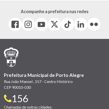
Acompanhe a prefeitura nas redes
Facebook
Instagram
Youtube
X
Tiktok
LinkedIn
Flickr
(link
(link
(link
(Antigo
(link
(link
(link
abre
abre
abre
Twitter)
abre
abre
abre
em
em
em
(link
em
em
em
nova
nova
nova
abre
nova
nova
nova
janela)
janela)
janela)
em
janela)
janela)
janela)
nova
janela)
Prefeitura Municipal de Porto Alegre
Rua João Manoel , 157 - Centro Histórico
CEP 90010-030
Telefone
156
para
Chamadas de outras cidades: