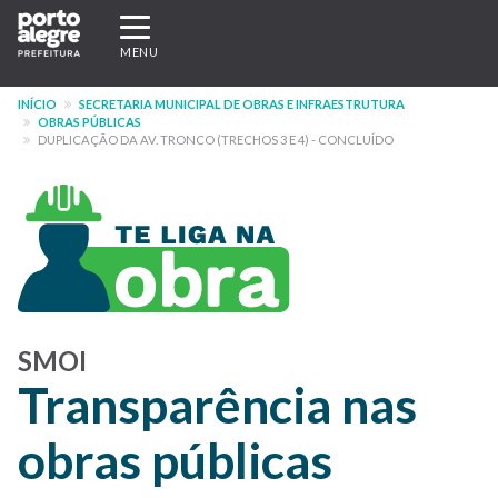
Pular
Expandir/recolher
para
navegação
MENU
o
conteúdo
INÍCIO
SECRETARIA MUNICIPAL DE OBRAS E INFRAESTRUTURA
principal
OBRAS PÚBLICAS
DUPLICAÇÃO DA AV. TRONCO (TRECHOS 3 E 4) - CONCLUÍDO
SMOI
Transparência nas
obras públicas