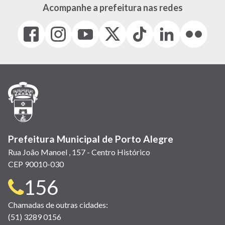
Acompanhe a prefeitura nas redes
Facebook
Instagram
Youtube
X
Tiktok
LinkedIn
Flickr
(link
(link
(link
(Antigo
(link
(link
(link
abre
abre
abre
Twitter)
abre
abre
abre
em
em
em
(link
em
em
em
nova
nova
nova
abre
nova
nova
nova
janela)
janela)
janela)
em
janela)
janela)
janela)
nova
janela)
Prefeitura Municipal de Porto Alegre
Rua João Manoel , 157 - Centro Histórico
CEP 90010-030
Telefone
156
para
Chamadas de outras cidades:
(51) 3289 0156