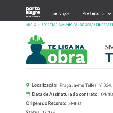
Pular
Main
para
Serviços
Prefeitura
o
navigation
conteúdo
INÍCIO
SECRETARIA MUNICIPAL DE OBRAS E INFRAE
principal
S
T
Localização
Praça Jayme Telles, nº 334,
Data de Assinatura do contrato
04/10
Origem do Recurso
SMED
Status
0.00%