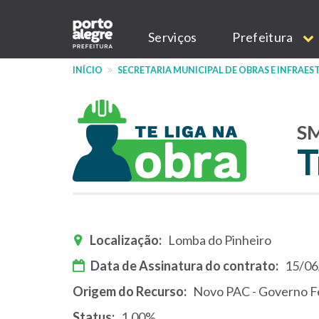
Pular
Main
para
Serviços
Prefeitura
o
navigation
conteúdo
INÍCIO
SECRETARIA MUNICIPAL DE OBRAS E INFRAE
principal
S
T
Localização
Lomba do Pinheiro
Data de Assinatura do contrato
15/06
Origem do Recurso
Novo PAC - Governo F
Status
1.00%