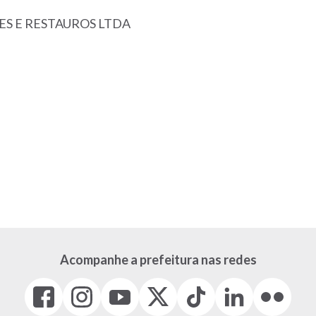
S E RESTAUROS LTDA
Acompanhe a prefeitura nas redes
Facebook
Instagram
Youtube
X
Tiktok
LinkedIn
Flickr
(link
(link
(link
(Antigo
(link
(link
(link