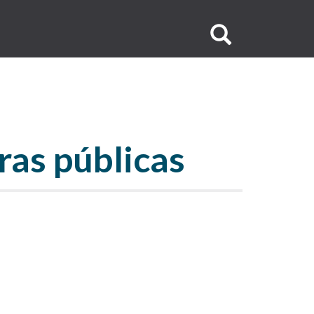
Buscar
no
O
site
ras públicas