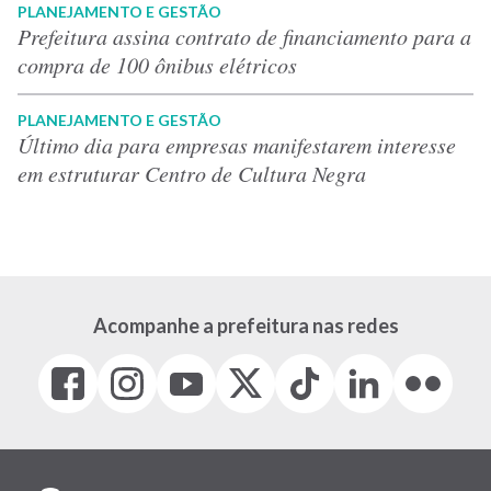
PLANEJAMENTO E GESTÃO
Prefeitura assina contrato de financiamento para a
compra de 100 ônibus elétricos
PLANEJAMENTO E GESTÃO
Último dia para empresas manifestarem interesse
em estruturar Centro de Cultura Negra
Acompanhe a prefeitura nas redes
Facebook
Instagram
Youtube
X
Tiktok
LinkedIn
Flickr
(link
(link
(link
(Antigo
(link
(link
(link
abre
abre
abre
Twitter)
abre
abre
abre
em
em
em
(link
em
em
em
nova
nova
nova
abre
nova
nova
nova