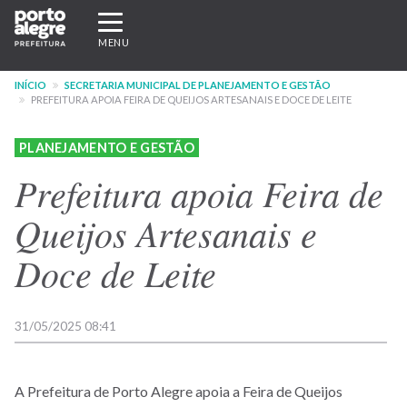
Pular
Expandir/recolher
para
navegação
MENU
o
conteúdo
INÍCIO
SECRETARIA MUNICIPAL DE PLANEJAMENTO E GESTÃO
principal
PREFEITURA APOIA FEIRA DE QUEIJOS ARTESANAIS E DOCE DE LEITE
PLANEJAMENTO E GESTÃO
Prefeitura apoia Feira de
Queijos Artesanais e
Doce de Leite
31/05/2025 08:41
A Prefeitura de Porto Alegre apoia a Feira de Queijos