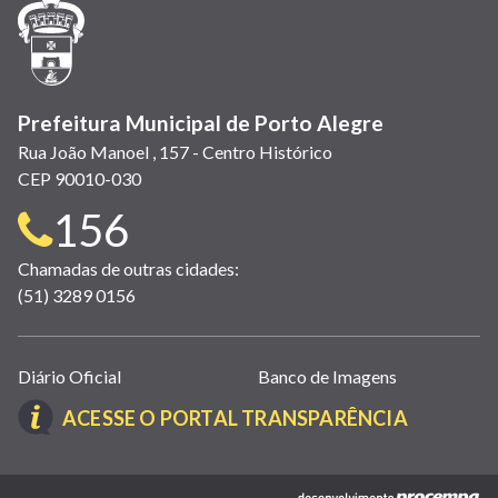
janela)
janela)
janela)
em
janela)
janela)
janela)
nova
janela)
Prefeitura Municipal de Porto Alegre
Rua João Manoel , 157 - Centro Histórico
CEP 90010-030
Telefone
156
para
Chamadas de outras cidades:
(51) 3289 0156
contato:
Links
Diário Oficial
Banco de Imagens
úteis
(LINK
ACESSE O PORTAL TRANSPARÊNCIA
(abrem
ABRE
em
EM
nova