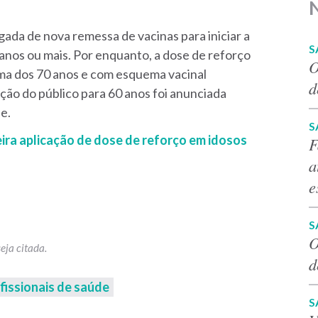
ada de nova remessa de vacinas para iniciar a
S
anos ou mais. Por enquanto, a dose de reforço
O
cima dos 70 anos e com esquema vacinal
d
ção do público para 60 anos foi anunciada
e.
S
ira aplicação de dose de reforço em idosos
F
a
e
S
O
d
fissionais de saúde
S