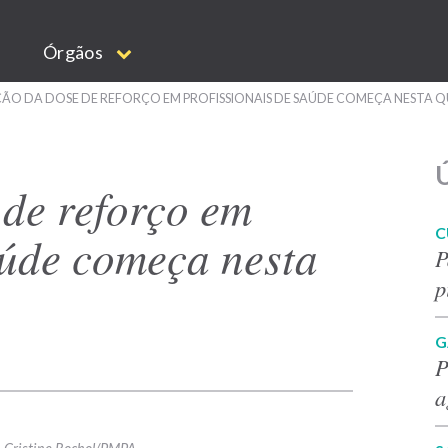
Órgãos
ÃO DA DOSE DE REFORÇO EM PROFISSIONAIS DE SAÚDE COMEÇA NESTA Q
Ú
 de reforço em
C
aúde começa nesta
P
p
G
P
a