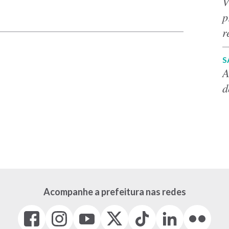
V
p
p
r
S
A
d
Acompanhe a prefeitura nas redes
Facebook
Instagram
Youtube
X
Tiktok
LinkedIn
Flickr
(link
(link
(link
(Antigo
(link
(link
(link