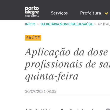
Pular
Main
para
Serviços
Prefeitura
o
navigation
conteúdo
INÍCIO
SECRETARIA MUNICIPAL DE SAÚDE
APLICAÇ
principal
SAÚDE
Aplicação da dose
profissionais de s
quinta-feira
30/09/2021 08:35