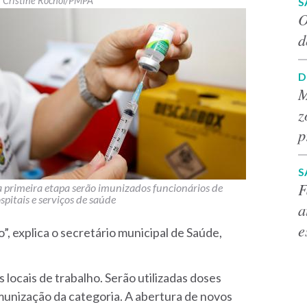
Cristine Rochol/PMPA
S
O
d
D
M
z
p
S
F
 primeira etapa serão imunizados funcionários de
spitais e serviços de saúde
a
e
”, explica o secretário municipal de Saúde,
 locais de trabalho. Serão utilizadas doses
unização da categoria. A abertura de novos