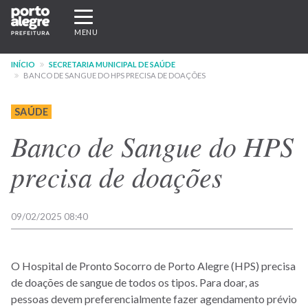
Pular
Expandir/recolher
para
navegação
MENU
o
conteúdo
INÍCIO
SECRETARIA MUNICIPAL DE SAÚDE
principal
BANCO DE SANGUE DO HPS PRECISA DE DOAÇÕES
SAÚDE
Banco de Sangue do HPS
precisa de doações
09/02/2025 08:40
O Hospital de Pronto Socorro de Porto Alegre (HPS) precisa
de doações de sangue de todos os tipos. Para doar, as
pessoas devem preferencialmente fazer agendamento prévio