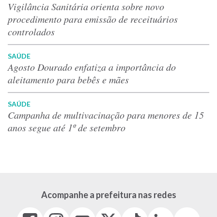
Vigilância Sanitária orienta sobre novo
procedimento para emissão de receituários
controlados
SAÚDE
Agosto Dourado enfatiza a importância do
aleitamento para bebês e mães
SAÚDE
Campanha de multivacinação para menores de 15
anos segue até 1º de setembro
Acompanhe a prefeitura nas redes
Facebook
Instagram
Youtube
X
Tiktok
LinkedIn
Flickr