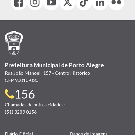
(link
(link
(link
(Antigo
(link
(link
(link
abre
abre
abre
Twitter)
abre
abre
abre
em
em
em
(link
em
em
em
nova
nova
nova
abre
nova
nova
nova
janela)
janela)
janela)
em
janela)
janela)
janela)
nova
janela)
Prefeitura Municipal de Porto Alegre
Rua João Manoel , 157 - Centro Histórico
CEP 90010-030
Telefone
156
para
Chamadas de outras cidades:
(51) 3289 0156
contato:
Links
Diário Oficial
Banco de Imagens