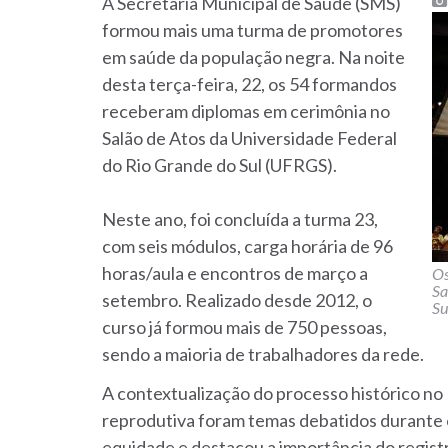
A Secretaria Municipal de Saúde (SMS)
formou mais uma turma de promotores
em saúde da população negra. Na noite
desta terça-feira, 22, os 54 formandos
receberam diplomas em cerimônia no
Salão de Atos da Universidade Federal
do Rio Grande do Sul (UFRGS).
Neste ano, foi concluída a turma 23,
com seis módulos, carga horária de 96
horas/aula e encontros de março a
Os
Sa
setembro. Realizado desde 2012, o
Su
curso já formou mais de 750 pessoas,
sendo a maioria de trabalhadores da rede.
A contextualização do processo histórico no B
reprodutiva foram temas debatidos durante
equidade e destacou a importância do regis