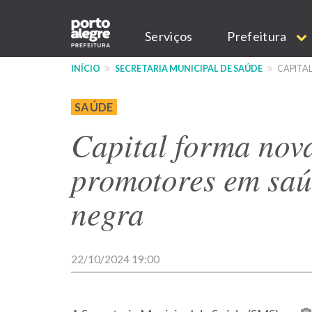
Pular
Main
para
Serviços
Prefeitura
o
navigation
conteúdo
INÍCIO
SECRETARIA MUNICIPAL DE SAÚDE
CAPITA
principal
SAÚDE
Capital forma nov
promotores em saú
negra
22/10/2024 19:00