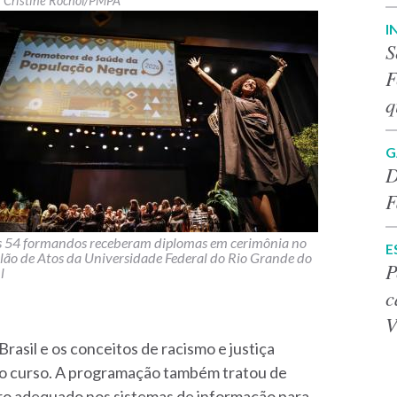
Cristine Rochol/PMPA
I
S
F
q
G
D
F
 54 formandos receberam diplomas em cerimônia no
E
lão de Atos da Universidade Federal do Rio Grande do
P
l
c
V
rasil e os conceitos de racismo e justiça
 o curso. A programação também tratou de
tro adequado nos sistemas de informação para