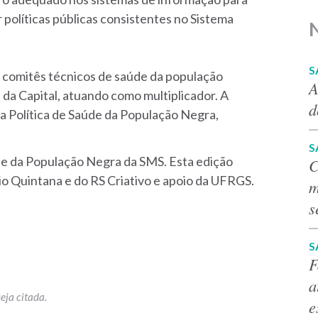
 políticas públicas consistentes no Sistema
S
s comitês técnicos de saúde da população
A
da Capital, atuando como multiplicador. A
d
da Política de Saúde da População Negra,
S
úde da População Negra da SMS. Esta edição
C
o Quintana e do RS Criativo e apoio da UFRGS.
m
s
S
F
a
e