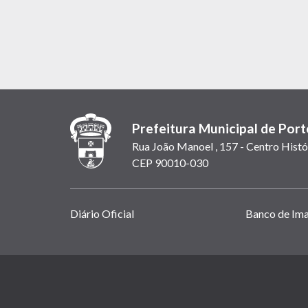
Prefeitura Municipal de Port
Rua João Manoel , 157 - Centro Histó
CEP 90010-030
Links
Diário Oficial
Banco de Im
úteis
(abrem
em
(link
nova
abre
janela)
em