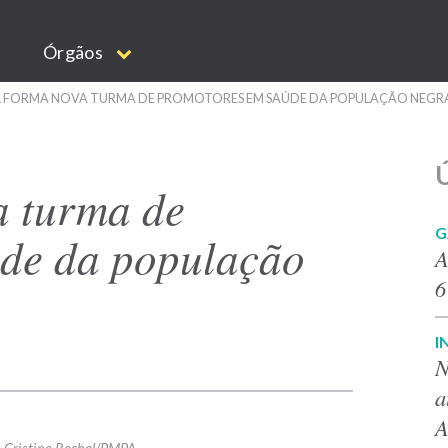
Órgãos
L FORMA NOVA TURMA DE PROMOTORES EM SAÚDE DA POPULAÇÃO NEGR
Ú
a turma de
G
de da população
A
6
I
N
a
A