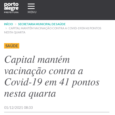
Pular
Expandir/recolher
para
navegação
MENU
o
conteúdo
INÍCIO
SECRETARIA MUNICIPAL DE SAÚDE
principal
CAPITAL MANTÉM VACINAÇÃO CONTRA A COVID-19 EM 41 PONTOS
NESTA QUARTA
SAÚDE
Capital mantém
vacinação contra a
Covid-19 em 41 pontos
nesta quarta
01/12/2021 08:33