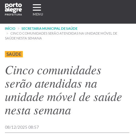
Pular
Expandir/recolher
para
navegação
MENU
o
conteúdo
INÍCIO
SECRETARIA MUNICIPAL DE SAÚDE
principal
CINCO COMUNIDADES SERÃO ATENDIDAS NA UNIDADE MÓVEL DE
SAÚDE NESTA SEMANA
SAÚDE
Cinco comunidades
serão atendidas na
unidade móvel de saúde
nesta semana
08/12/2025 08:57