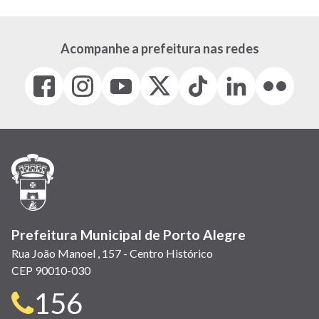
Acompanhe a prefeitura nas redes
Facebook
Instagram
Youtube
X
Tiktok
LinkedIn
Flickr
(link
(link
(link
(Antigo
(link
(link
(link
abre
abre
abre
Twitter)
abre
abre
abre
em
em
em
(link
em
em
em
nova
nova
nova
abre
nova
nova
nova
janela)
janela)
janela)
em
janela)
janela)
janela)
nova
janela)
Prefeitura Municipal de Porto Alegre
Rua João Manoel , 157 - Centro Histórico
CEP 90010-030
Telefone
156