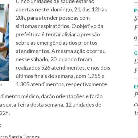
Cinco unidades de saúde estarão
abertas neste domingo, 21, das 12h às
I
S
20h, para atender pessoas com
F
sintomas respiratórios. O objetivo da
prefeitura é tentar aliviar a pressão
q
sobre as emergências dos prontos
atendimentos. A mesma ação ocorreu
G
nesse sábado, 20, quando foram
D
realizados 526 atendimentos, e nos dois
F
últimos finais de semana, com 1.255 e
1.305 atendimentos, respectivamente.
a
E
P
ndimento médico, darão orientações e farão
c
sexta-feira desta semana, 12 unidades de
V
 22h.
:
irro Santa Tereza