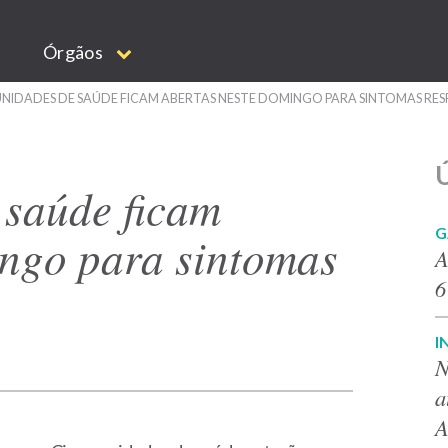
Órgãos
NIDADES DE SAÚDE FICAM ABERTAS NESTE DOMINGO PARA SINTOMAS RES
Ú
 saúde ficam
G
ingo para sintomas
A
6
I
N
a
A