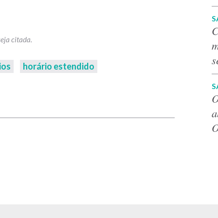
S
C
m
s
ios
horário estendido
S
p
O
a
O