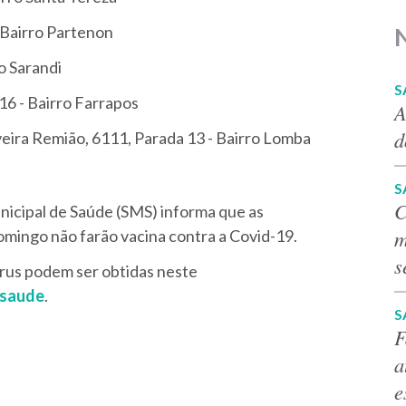
- Bairro Partenon
ro Sarandi
S
16 - Bairro Farrapos
A
d
veira Remião, 6111, Parada 13 - Bairro Lomba
S
C
nicipal de Saúde (SMS) informa que as
m
mingo não farão vacina contra a Covid-19.
s
rus podem ser obtidas neste
/saude
.
S
F
a
e