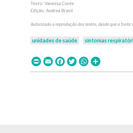
Vanessa Conte
Andrea Brasil
unidades de saúde
sintomas respiratór
Print
Email
Facebook
Twitter
WhatsAp
Share