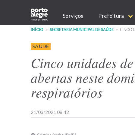
Pular
Main
para
Serviços
Prefeitura
o
navigation
conteúdo
INÍCIO
SECRETARIA MUNICIPAL DE SAÚDE
CINCO U
principal
SAÚDE
Cinco unidades de
abertas neste dom
respiratórios
21/03/2021 08:42