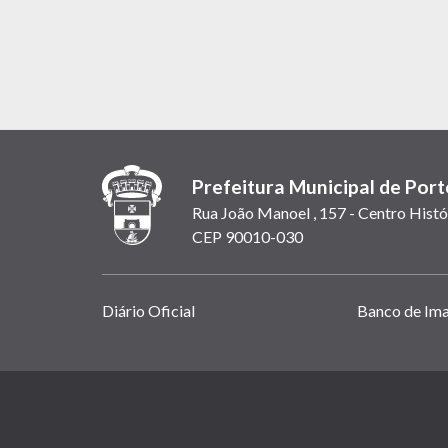
Prefeitura Municipal de Port
Rua João Manoel , 157 - Centro Histó
CEP 90010-030
Links
Diário Oficial
Banco de Im
úteis
(abrem
em
(link
nova
abre
janela)
em